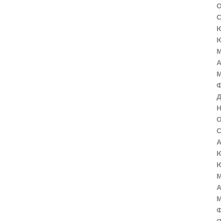
О
С
Ю
Ю
М
А
М
Ф
Д
Н
О
С
А
Ю
Ю
М
А
М
Ф