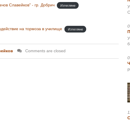
Н
чов Славейков" - гр. Добрич
Изтегляне
У
С
0
одействие на тормоза в училище
Изтегляне
У
б
вейков
Comments are closed
0
Ч
Р
1