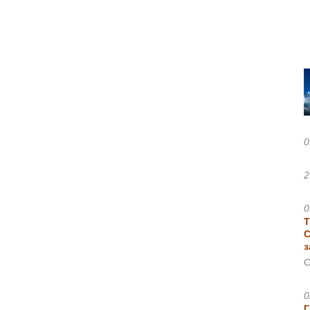
0
2
0
Т
С
з
С
0
Г