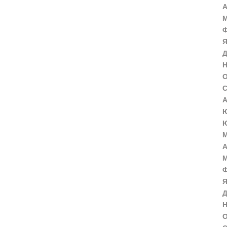
А
М
Ф
Я
Д
Н
О
С
А
Ю
Ю
М
А
М
Ф
Я
Д
Н
О