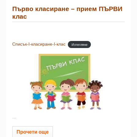
Първо класиране – прием ПЪРВИ
клас
Списък-I-класиране-I-клас
Изтегляне
...
Прочети още