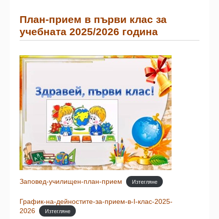
План-прием в първи клас за
учебната 2025/2026 година
Заповед-училищен-план-прием
Изтегляне
График-на-дейностите-за-прием-в-I-клас-2025-
2026
Изтегляне