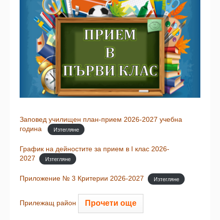
Заповед училищен план-прием 2026-2027 учебна
година
Изтегляне
График на дейностите за прием в I клас 2026-
2027
Изтегляне
Приложение № 3 Критерии 2026-2027
Изтегляне
Прочети още
Прилежащ район