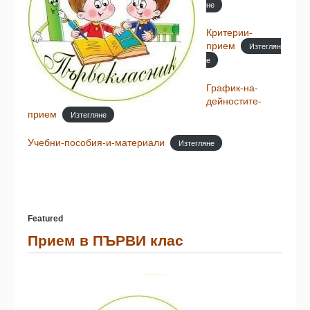
не
Критерии-
прием
Изтеглян
е
График-на-
дейностите-
прием
Изтегляне
Учебни-пособия-и-материали
Изтегляне
Featured
Прием в ПЪРВИ клас