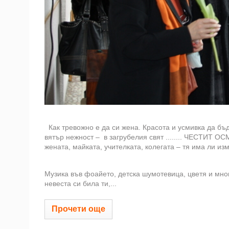
Как тревожно е да си жена. Красота и усмивка да бъ
вятър нежност – в загрубелия свят ........ ЧЕСТИТ 
жената, майката, учителката, колегата – тя има ли и
Музика във фоайето, детска шумотевица, цветя и мног
невеста си била ти,...
Прочети още