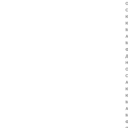
О
С
Ю
Ю
М
А
М
Ф
Д
Н
О
С
А
Ю
Ю
М
А
М
Ф