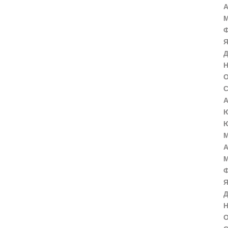
А
М
Ф
Я
Д
Н
О
С
А
Ю
Ю
М
А
М
Ф
Я
Д
Н
О