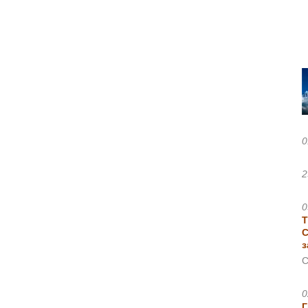
0
2
0
Т
С
з
С
0
Г