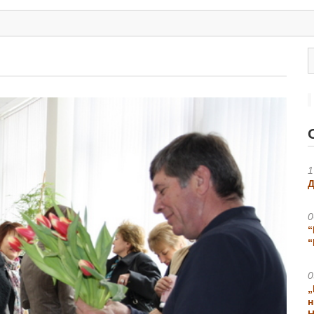
1
Д
0
“
“
0
„
н