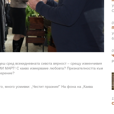
Н
У
С
0
У
б
0
Ч
Р
деш сред всекидневната сивота вярност – срещу изменчивия
ОСМИ МАРТ! С какво измерваме любовта? Признателността към
змерение?
о, много усмивки: „Честит празник!” На фона на „Каква
1