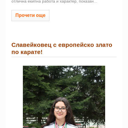
отлична екипна работа и характер, показан...
Прочети още
Славейковец с европейско злато
по карате!