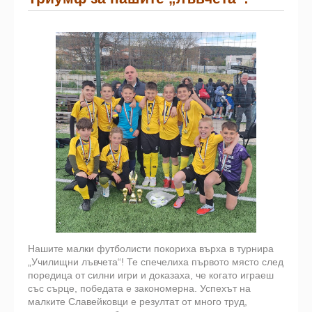
Нашите малки футболисти покориха върха в турнира
„Училищни лъвчета“! Те спечелиха първото място след
поредица от силни игри и доказаха, че когато играеш
със сърце, победата е закономерна. Успехът на
малките Славейковци е резултат от много труд,