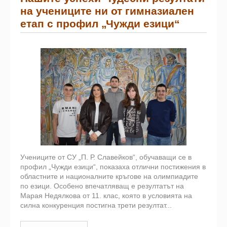
на учениците ни от гимназиален
етап с профил „Чужди езици“
Учениците от СУ „П. Р. Славейков“, обучаващи се в
профил „Чужди езици“, показаха отлични постижения в
областните и националните кръгове на олимпиадите
по езици. Особено впечатляващ е резултатът на
Марая Недялкова от 11. клас, която в условията на
силна конкуренция постигна трети резултат...