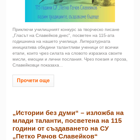
Приключи училищният конкурс за творческо писане
„Гласът на Славейков днес“, посветен на 115-ата
годишнина на нашето училище. Литературната
инициатива обедини талантливи ученици от всички
етапи, които чрез силата на словото изразиха своите
мисли, емоции и лични послания. Чрез поезия и проза,
Славейковци показаха...
Прочети още
„Истории без думи“ – изложба на
млади таланти, посветена на 115
години от създаването на СУ
„Петко Рачов Славейков“