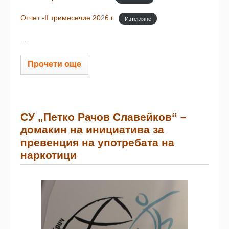
Отчет -II тримесечие 20
2
6 г.
Изтегляне
...
Прочети още
СУ „Петко Рачов Славейков“ –
домакин на инициатива за
превенция на употребата на
наркотици