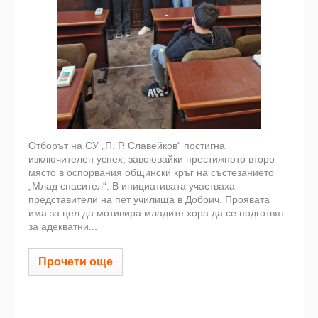
Отборът на СУ „П. Р. Славейков“ постигна
изключителен успех, завоювайки престижното второ
място в оспорвания общински кръг на състезанието
„Млад спасител“. В инициативата участваха
представители на пет училища в Добрич. Проявата
има за цел да мотивира младите хора да се подготвят
за адекватни...
Прочети още