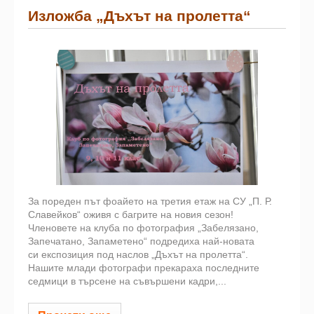
Изложба „Дъхът на пролетта“
За пореден път фоайето на третия етаж на СУ „П. Р.
Славейков“ оживя с багрите на новия сезон!
Членовете на клуба по фотография „Забелязано,
Запечатано, Запаметено“ подредиха най-новата
си експозиция под наслов „Дъхът на пролетта“.
Нашите млади фотографи прекараха последните
седмици в търсене на съвършени кадри,...