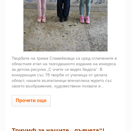
Творбите на трима Славейковци са сред отличените в
областния етап на тазгодишното издание на конкурса
за детска рисунка „С очите си видях бедата“. В
конкуренция със 78 творби от училища от цялата
област, нашите възпитаници впечатлиха журито със
своето въображение, художествени похвати и...
Прочети още
Триумф за нашите „лъвчета“!