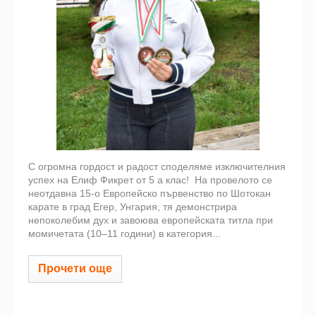
С огромна гордост и радост споделяме изключителния
успех на Елиф Фикрет от 5 а клас! На провелото се
неотдавна 15-о Европейско първенство по Шотокан
карате в град Егер, Унгария, тя демонстрира
непоколебим дух и завоюва европейската титла при
момичетата (10–11 години) в категория...
Прочети още