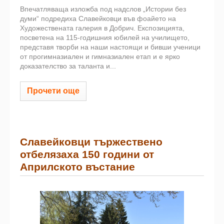
Впечатляваща изложба под надслов „Истории без
думи“ подредиха Славейковци във фоайето на
Художествената галерия в Добрич. Експозицията,
посветена на 115-годишния юбилей на училището,
представя творби на наши настоящи и бивши ученици
от прогимназиален и гимназиален етап и е ярко
доказателство за таланта и...
Прочети още
Славейковци тържествено
отбелязаха 150 години от
Априлското въстание