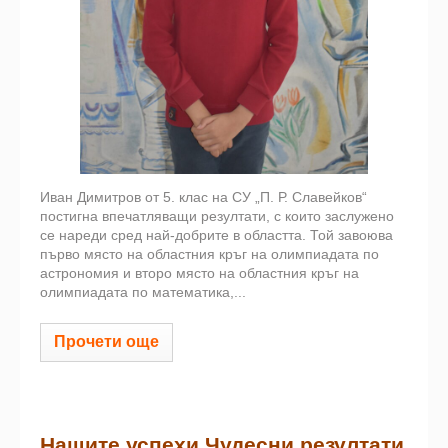
Иван Димитров от 5. клас на СУ „П. Р. Славейков“
постигна впечатляващи резултати, с които заслужено
се нареди сред най-добрите в областта. Той завоюва
първо място на областния кръг на олимпиадата по
астрономия и второ място на областния кръг на
олимпиадата по математика,...
Прочети още
Нашите успехи Чудесни резултати