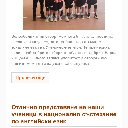
Волейболният ни отбор, момчета 5.–7. клас, постигна
впечатляващ успех, като грабна първото място в
зоналния етап на Ученическите игри. Те премериха
сили с най-добрите отбори от областите Добрич, Варна
и Шумен. С много талант, упоритост и отборен дух
нашите момчета заслужено си осигуриха...
Прочети още
Отлично представяне на наши
ученици в национално състезание
по английски език