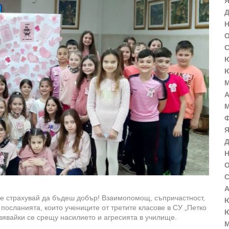
Я
Д
Н
О
С
Ю
Ю
М
А
М
Ф
Я
Д
Н
О
С
А
се страхувай да бъдеш добър! Взаимопомощ, съпричастност,
Ю
 посланията, които учениците от третите класове в СУ „Петко
Ю
вявайки се срещу насилието и агресията в училище.
М