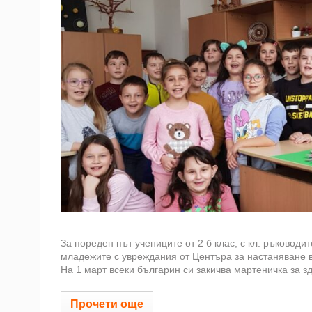
За пореден път учениците от 2 б клас, с кл. ръководи
младежите с увреждания от Центъра за настаняване в 
На 1 март всеки българин си закичва мартеничка за зд
Прочети още