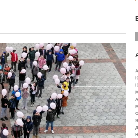
А
Ю
Ю
М
А
М
Ф
Я
Д
Н