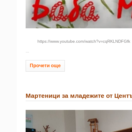
https://www.youtube.com/watch?v=cqRKLNDFGfk
...
Прочети още
Мартеници за младежите от Център