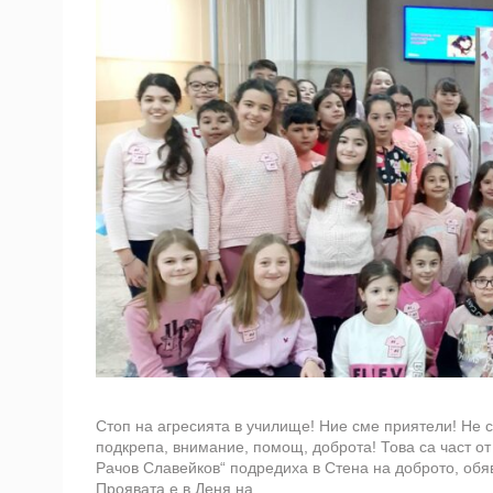
Стоп на агресията в училище! Ние сме приятели! Не 
подкрепа, внимание, помощ, доброта! Това са част от
Рачов Славейков“ подредиха в Стена на доброто, обя
Проявата е в Деня на...