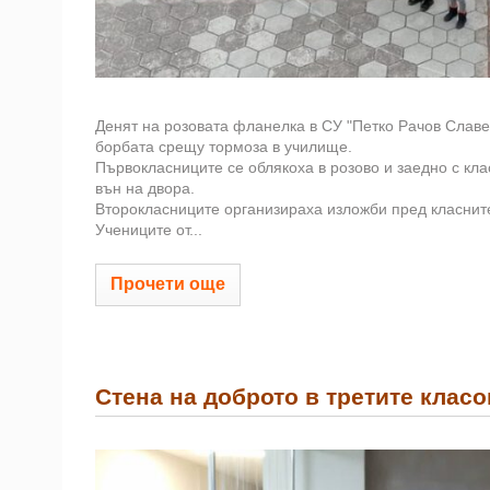
Денят на розовата фланелка в СУ "Петко Рачов Славей
борбата срещу тормоза в училище.
Първокласниците се облякоха в розово и заедно с кла
вън на двора.
Второкласниците организираха изложби пред класните
Учениците от...
Прочети още
Стена на доброто в третите класо