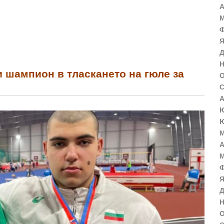
А
М
Ф
Я
Д
Н
 шампион в тласкането на гюле за
О
С
А
Ю
Ю
М
А
М
Ф
Я
Д
Н
О