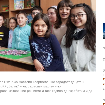
0
2
0
Т
С
тел г-жа г-жа Наталия Георгиева, ще зарадват децата и
з
ЖК „Балик“ – юг, с красиви мартенички.
С
раве, затова ние решихме и тази година да изработим и да...
0
Г