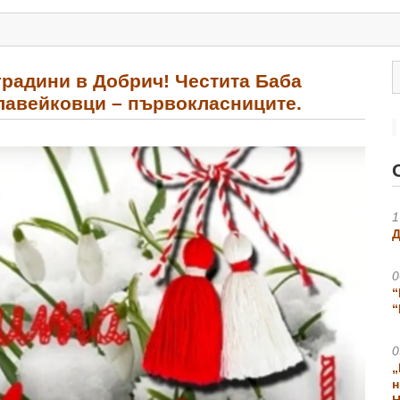
градини в Добрич! Честита Баба
Славейковци – първокласниците.
1
Д
0
“
“
0
„
н