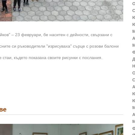
О
С
Ю
Ю
М
ков" – 23 февруари, бе наситен с дейности, свързани с
А
М
сните си ръководители "изрисуваха" сърце с розови балони
Ф
 стаи, където показаха своите рисунки с послания.
Д
Н
О
С
А
Ю
Ю
М
ве
А
М
Ф