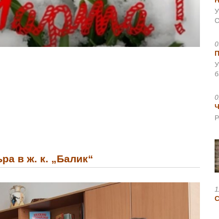
Н
У
С
0
У
б
0
Ч
Р
а в ж. к. „Балик“
1