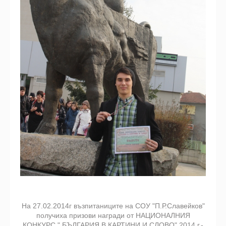
На 27.02.2014г възпитаниците на СОУ "П.Р.Славейков"
получиха призови награди от НАЦИОНАЛНИЯ
КОНКУРС " БЪЛГАРИЯ В КАРТИНИ И СЛОВО" 2014 г.-