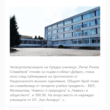
Четвъртокласниците на Средно училище „Петко Рачов
Славейков” отново са първи в област Добрич, стана
ясно след публикуване на протоколите от
Националното външно оценяване. Общият брой точки
на славейковци от четирите учебни предмета – БЕЛ,
Математика, Човекът и природата” и „Човекът и
обществото”, е 390.90. На второ място се нареждат
учениците от ОУ „Хан Аспарух”, с...