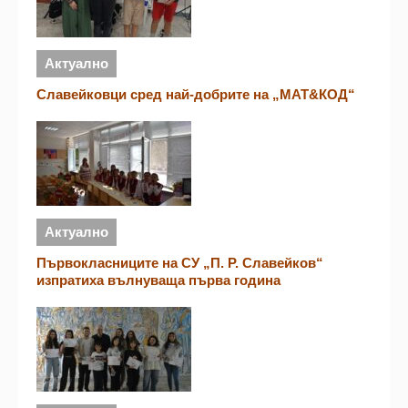
Актуално
Славейковци сред най-добрите на „МАТ&КОД“
Актуално
Първокласниците на СУ „П. Р. Славейков“
изпратиха вълнуваща първа година