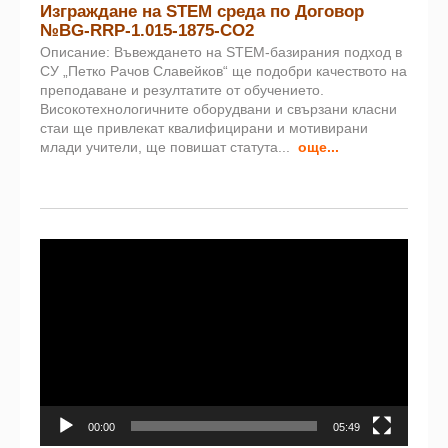
Изграждане на STEM среда по Договор
№BG-RRP-1.015-1875-CO2
Описание: Въвеждането на STEM-базирания подход в
СУ „Петко Рачов Славейков“ ще подобри качеството на
преподаване и резултатите от обучението.
Високотехнологичните оборудвани и свързани класни
стаи ще привлекат квалифицирани и мотивирани
млади учители, ще повишат статута...
още...
Видео
00:00
05:49