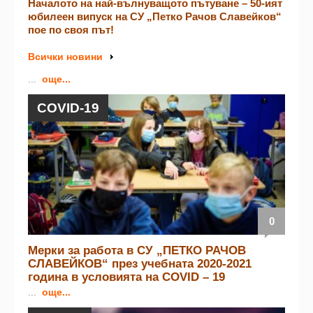
Началото на най-вълнуващото пътуване – 50-ият
юбилеен випуск на СУ „Петко Рачов Славейков“
пое по своя път!
Всички новини
...
още...
COVID-19
0
Мерки за работа в СУ „ПЕТКО РАЧОВ
СЛАВЕЙКОВ“ през учебната 2020-2021
година в условията на COVID – 19
...
още...