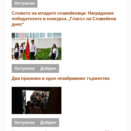
Актуално
Словото на младите славейковци: Наградихме
победителите в конкурса „Гласът на Славейков
днес“
,
Актуално
Добрич
Два празника в едно незабравимо тържество
,
Актуално
Добрич