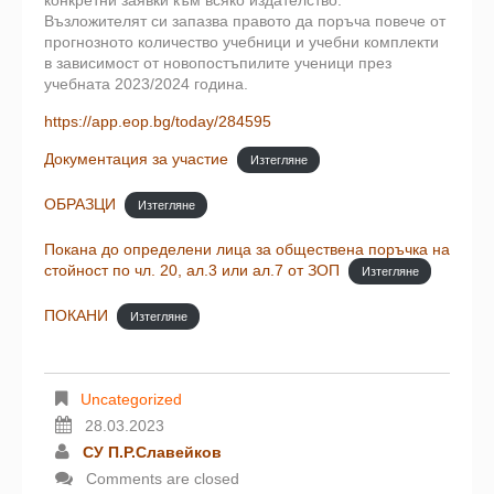
Възложителят си запазва правото да поръча повече от
прогнозното количество учебници и учебни комплекти
в зависимост от новопостъпилите ученици през
учебната 2023/2024 година.
https://app.eop.bg/today/284595
Документация за участие
Изтегляне
ОБРАЗЦИ
Изтегляне
Покана до определени лица за обществена поръчка на
стойност по чл. 20, ал.3 или ал.7 от ЗОП
Изтегляне
ПОКАНИ
Изтегляне
Uncategorized
28.03.2023
СУ П.Р.Славейков
Comments are closed