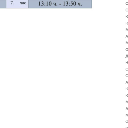
О
С
Ю
Ю
М
А
М
Ф
Д
Н
О
С
А
Ю
Ю
М
А
М
Ф