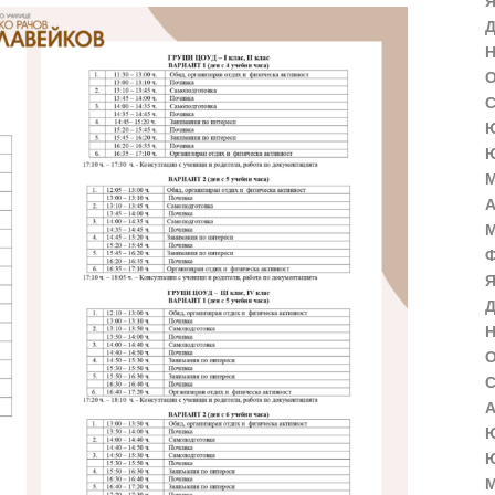
Я
Д
Н
О
С
Ю
Ю
М
А
М
Ф
Я
Д
Н
О
С
А
Ю
Ю
М