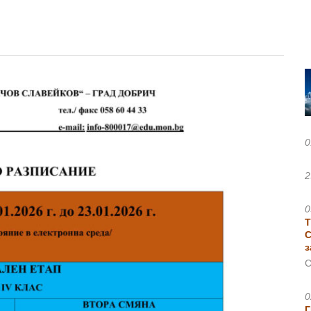
0
2
0
Т
С
з
С
0
Г