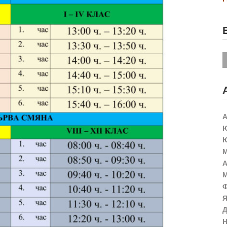
А
Ю
Ю
М
А
М
Ф
Я
Д
Н