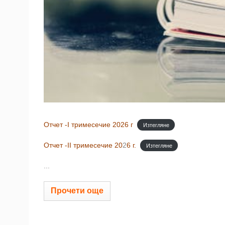
Отчет -I тримесечие 2026 г
Изтегляне
Отчет -II тримесечие 20
2
6 г.
Изтегляне
...
Прочети още