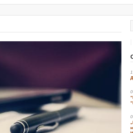
1
Д
0
“
“
0
„
н