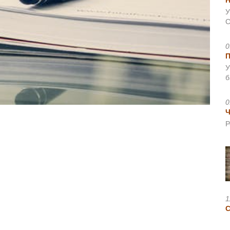
Н
У
С
0
У
б
0
Ч
Р
1