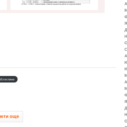
А
М
Ф
Я
Д
Н
О
С
А
Ю
Ю
М
Изтегляне
А
М
Ф
Я
Д
Н
ети още
О