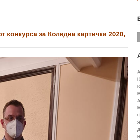
т конкурса за Коледна картичка 2020,
А
Ю
Ю
М
А
М
Ф
Я
Д
Н