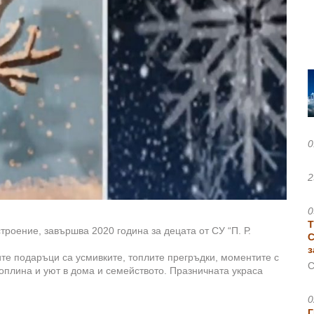
0
2
0
Т
троение, завършва 2020 година за децата от СУ “П. Р.
С
з
ите подаръци са усмивките, топлите прегръдки, моментите с
С
 топлина и уют в дома и семейството. Празничната украса
0
Г