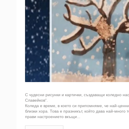
С чудесни рисунки и картички, създаващи коледно нас
Славейков“.
Коледа е време, в което си припомняме, че най-ценн
близки хора. Това е празникът, който дава най-много
прави настроението вкъщи...