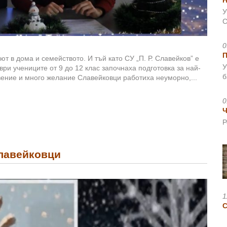
Н
У
С
0
ют в дома и семейството. И тъй като СУ „П. Р. Славейков” е
У
ри учениците от 9 до 12 клас започнаха подготовка за най-
б
вение и много желание Славейковци работиха неуморно,...
0
Ч
Р
лавейковци
1