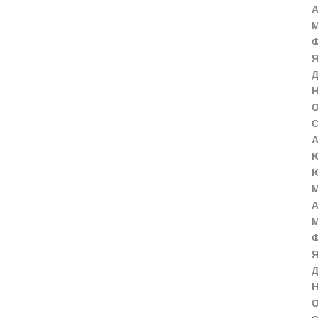
А
М
Ф
Я
Д
Н
О
С
А
Ю
Ю
М
А
М
Ф
Я
Д
Н
О