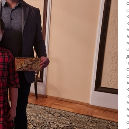
О
С
Ю
Ю
М
А
М
Ф
Д
Н
О
С
А
Ю
Ю
М
А
М
Ф