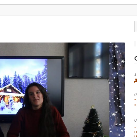
1
Д
0
“
“
0
„
н