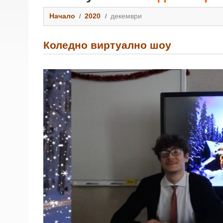
Начало
2020
декември
Коледно виртуално шоу