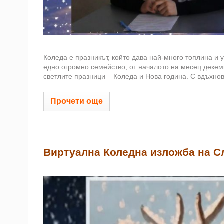
Коледа е празникът, който дава най-много топлина и у
едно огромно семейство, от началото на месец декемв
светлите празници – Коледа и Нова година. С вдъхно
Прочети още
Виртуална Коледна изложба на С