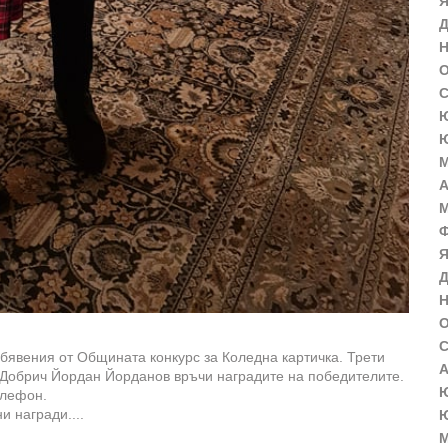
Я
Д
Н
О
С
Ю
Ю
М
А
М
Ф
Я
Д
Н
О
С
обявения от Общината конкурс за Коледна картичка. Трети
А
на Добрич Йордан Йорданов връчи наградите на победителите.
Ю
елефон.
 награди....
Ю
М