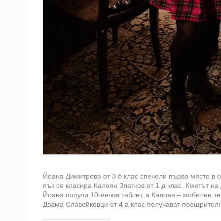
Йоана Димитрова от 3 б клас спечели първо място в 
пък се класира Калоян Златков от 1 д клас. Кметът 
Йоана получи 10-инчов таблет, а Калоян – мобилен т
Двама Славейковци от 4 а клас получават поощрителни