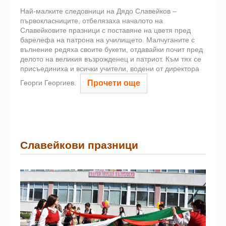
Най-малките следовници на Дядо Славейков –
първокласниците, отбелязаха началото на
Славейковите празници с поставяне на цветя пред
барелефа на патрона на училището. Малчуганите с
вълнение редяха своите букети, отдавайки почит пред
делото на великия възрожденец и патриот. Към тях се
присъединиха и всички учители, водени от директора
Прочети още
Георги Георгиев.
Славейкови празници