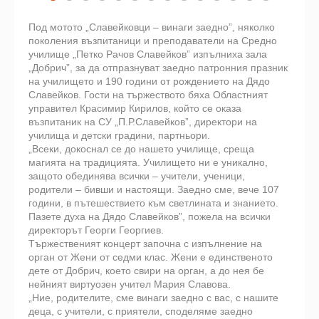
Под мотото „Славейковци – винаги заедно”, няколко
поколения възпитаници и преподаватели на Средно
училище „Петко Рачов Славейков” изпълниха зала
„Добрич”, за да отпразнуват заедно патронния празник
на училището и 190 години от рождението на Дядо
Славейков. Гости на тържеството бяха Областният
управител Красимир Кирилов, който се оказа
възпитаник на СУ „П.Р.Славейков”, директори на
училища и детски градини, партньори.
„Всеки, докоснал се до нашето училище, среща
магията на традицията. Училището ни е уникално,
защото обединява всички – учители, ученици,
родители – бивши и настоящи. Заедно сме, вече 107
години, в пътешествието към светлината и знанието.
Пазете духа на Дядо Славейков”, пожела на всички
директорът Георги Георгиев.
Тържественият концерт започна с изпълнение на
орган от Жени от седми клас. Жени е единственото
дете от Добрич, което свири на орган, а до нея бе
нейният виртуозен учител Мария Славова.
„Ние, родителите, сме винаги заедно с вас, с нашите
деца, с учители, с приятели, споделяме заедно