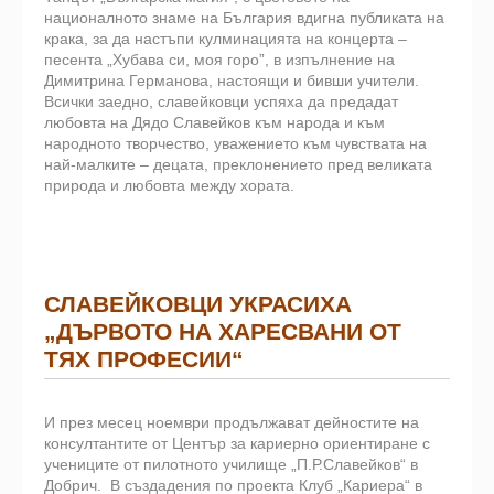
националното знаме на България вдигна публиката на
крака, за да настъпи кулминацията на концерта –
песента „Хубава си, моя горо”, в изпълнение на
Димитрина Германова, настоящи и бивши учители.
Всички заедно, славейковци успяха да предадат
любовта на Дядо Славейков към народа и към
народното творчество, уважението към чувствата на
най-малките – децата, преклонението пред великата
природа и любовта между хората.
СЛАВЕЙКОВЦИ УКРАСИХА
„ДЪРВОТО НА ХАРЕСВАНИ ОТ
ТЯХ ПРОФЕСИИ“
И през месец ноември продължават дейностите на
консултантите от Център за кариерно ориентиране с
учениците от пилотното училище „П.Р.Славейков“ в
Добрич.
В създадения по проекта Клуб „Кариера“ в