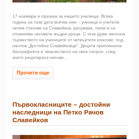
17 ноември е празник за нашето училище. Всяка
година на тази дата всички ние – ученици и учители,
четем стихове на Славейков, рисуваме, пеем и си
спомняме неговите мъдри уроци. С тези думи започна
тържеството на учениците от четвъртите класове, под
наслов „Достойни Славейковци”. Децата припомниха
биографията и творчеството на своя патрон, след
което рецитираха негови...
Прочети още
Първокласниците – достойни
наследници на Петко Рачов
Славейков