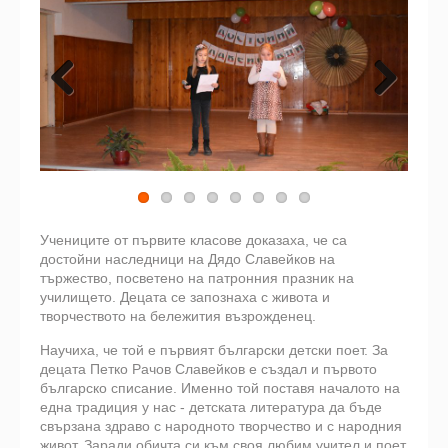
Previous
Next
Учениците от първите класове доказаха, че са
достойни наследници на Дядо Славейков на
тържество, посветено на патронния празник на
училището. Децата се запознаха с живота и
творчеството на бележития възрожденец.
Научиха, че той е първият български детски поет. За
децата Петко Рачов Славейков е създал и първото
българско списание. Именно той поставя началото на
една традиция у нас - детската литература да бъде
свързана здраво с народното творчество и с народния
живот. Заради обичта си към своя любим учител и поет,