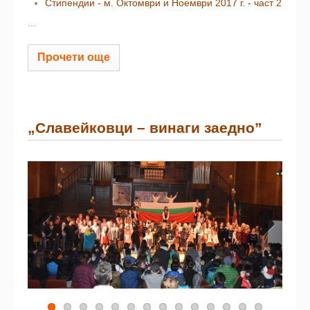
Стипендии - м. Октомври и Ноември 2017 г. - част 2
...
Прочети още
„Славейковци – винаги заедно”
Previous
Next