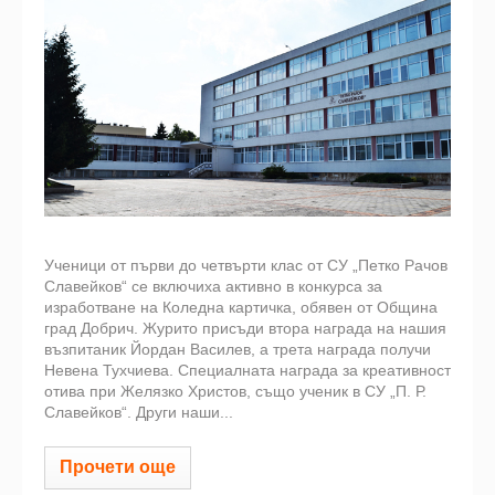
Ученици от първи до четвърти клас от СУ „Петко Рачов
Славейков“ се включиха активно в конкурса за
изработване на Коледна картичка, обявен от Община
град Добрич. Журито присъди втора награда на нашия
възпитаник Йордан Василев, а трета награда получи
Невена Тухчиева. Специалната награда за креативност
отива при Желязко Христов, също ученик в СУ „П. Р.
Славейков“. Други наши...
Прочети още