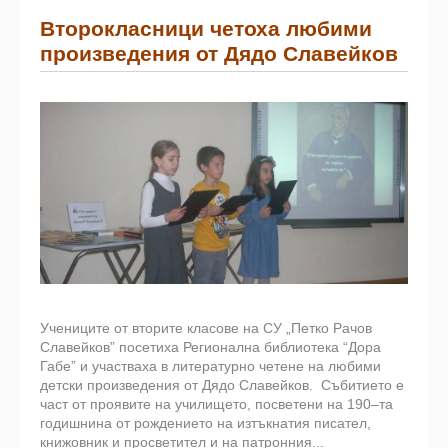
Второкласници четоха любими
произведения от Дядо Славейков
Учениците от вторите класове на СУ „Петко Рачов
Славейков” посетиха Регионална библиотека “Дора
Габе” и участваха в литературно четене на любими
детски произведения от Дядо Славейков.
Събитието е
част от проявите на училището, посветени на 190–та
годишнина от рождението на изтъкнатия писател,
книжовник и просветител и на патронния...