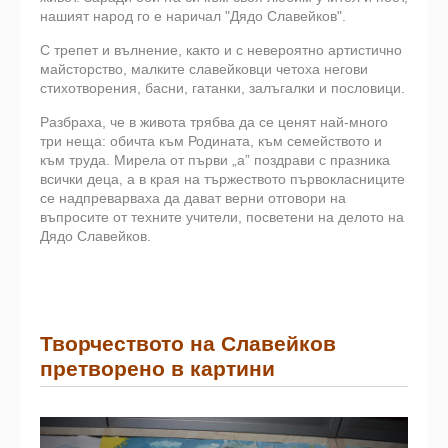
нашият народ го е наричал "Дядо Славейков".
С трепет и вълнение, както и с невероятно артистично
майсторство, малките славейковци четоха негови
стихотворения, басни, гатанки, залъгалки и пословици.
Разбраха, че в живота трябва да се ценят най-много
три неща: обичта към Родината, към семейството и
към труда. Мирела от първи „а” поздрави с празника
всички деца, а в края на тържеството първокласниците
се надпреварваха да дават верни отговори на
въпросите от техните учители, посветени на делото на
Дядо Славейков.
Творчеството на Славейков
претворено в картини