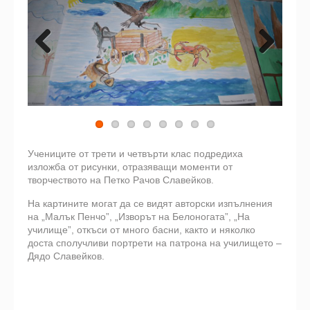
Previous
Next
Учениците от трети и четвърти клас подредиха
изложба от рисунки, отразяващи моменти от
творчеството на Петко Рачов Славейков.
На картините могат да се видят авторски изпълнения
на „Малък Пенчо”, „Изворът на Белоногата”, „На
училище”, откъси от много басни, както и няколко
доста сполучливи портрети на патрона на училището –
Дядо Славейков.