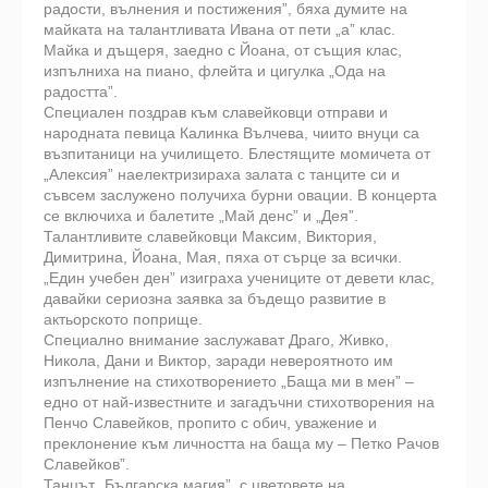
радости, вълнения и постижения”, бяха думите на
майката на талантливата Ивана от пети „а” клас.
Майка и дъщеря, заедно с Йоана, от същия клас,
изпълниха на пиано, флейта и цигулка „Ода на
радостта”.
Специален поздрав към славейковци отправи и
народната певица Калинка Вълчева, чиито внуци са
възпитаници на училището. Блестящите момичета от
„Алексия” наелектризираха залата с танците си и
съвсем заслужено получиха бурни овации. В концерта
се включиха и балетите „Май денс” и „Дея”.
Талантливите славейковци Максим, Виктория,
Димитрина, Йоана, Мая, пяха от сърце за всички.
„Един учебен ден” изиграха учениците от девети клас,
давайки сериозна заявка за бъдещо развитие в
актьорското поприще.
Специално внимание заслужават Драго, Живко,
Никола, Дани и Виктор, заради невероятното им
изпълнение на стихотворението „Баща ми в мен” –
едно от най-известните и загадъчни стихотворения на
Пенчо Славейков, пропито с обич, уважение и
преклонение към личността на баща му – Петко Рачов
Славейков”.
Танцът „Българска магия”, с цветовете на