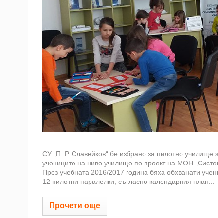
СУ „П. Р. Славейков“ бе избрано за пилотно училище
учениците на ниво училище по проект на МОН „Систе
През учебната 2016/2017 година бяха обхванати учени
12 пилотни паралелки, съгласно календарния план...
Прочети още