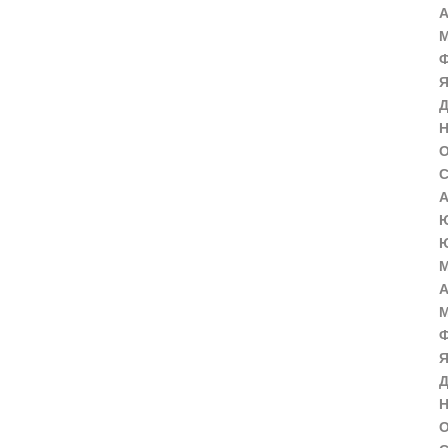
А
М
Ф
Я
Д
Н
О
С
А
Ю
Ю
М
А
М
Ф
Я
Д
Н
О