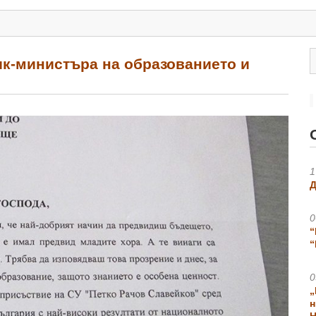
ик-министъра на образованието и
1
Д
0
“
“
0
„
н