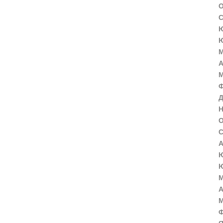
О
С
Ю
Ю
М
А
М
Ф
Д
Н
О
С
А
Ю
Ю
М
А
М
Ф