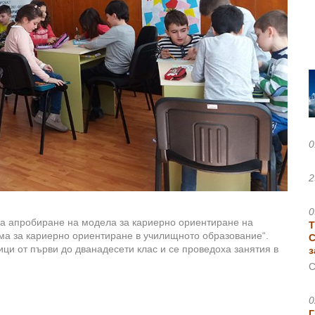
0
2
0
 за апробиране на модела за кариерно ориентиране на
Т
ма за кариерно ориентиране в училищното образование“.
С
ци от първи до дванадесети клас и се проведоха занятия в
з
С
0
Г