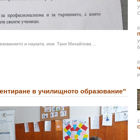
Н
У
С
0
У
зованието и науката, инж. Таня Михайлова ...
б
0
Ч
Р
иентиране в училищното образование”
1