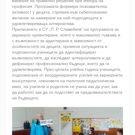
вземане на правилно решение при избора на
професия. Програмата формира познавателна
активност у децата, стремеж към себепознание,
желание за намиране на най-подходящата и
удовлетворяваща алтернатива.
Прилагането в СУ „П. Р. Славейков“ на програмата за
кариерно ориентиране, която e максимално гъвкава и
с възможност за адаптиране в зависимост от
особеностите на децата, промени ситуацията и
подпомогна учениците да идентифицират
възможностите, да изследват алтернативите и да
дефинират професионално бъдеще, което да ги
удовлетворява. През цялата учебна година учениците,
подпомагани от координираните усилия на кариерните
консултанти, членовете на пилотния педагогически
екип, на учители и родители се учиха как да учат, как
да работят, как да се подготвят за предизвикателствата
на бъдещето.