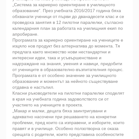
„Система за кариерно ориентиране в училищното
образование“. През учебната 2016/2017 година бяха
обхванати ученици от първи до дванадесети клас и се
проведоха занятия в 12 пилотни паралелки, съгласно
календарния план за работата на училищния екип по
апробиране.
Програмата за кариерно ориентиране на учениците е
изцяло нов продукт без алтернатива до момента. Тя
предлага както множество нови нестандартни и
интересни идеи, така и усъвършенстване и
надграждане на знания, умения и навици, придобити
от учениците в образователно-възпитателния процес.
Програмата е от особено значение за училищното
образование и моментът за нейното съществуване
отдавна е настъпил.
Класни ръководители на пилотни паралелки споделят
в края на учебната година задоволството си от
участието на учениците в проекта.
„Макар и малки, децата бяха заинтригувани и
адекватно насочени при решаването на конкретни
проблеми, пред които са изправени, и изборите, които
правят и в училище. Особено ползотворна се оказа
срещата с родители, които представиха особеностите