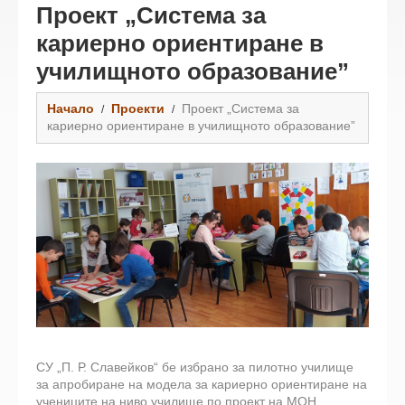
Проект „Система за
кариерно ориентиране в
училищното образование”
Начало
Проекти
Проект „Система за
кариерно ориентиране в училищното образование”
СУ „П. Р. Славейков“ бе избрано за пилотно училище
за апробиране на модела за кариерно ориентиране на
учениците на ниво училище по проект на МОН