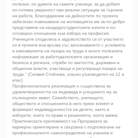
полезни, по думите на самите ученици, за да добият
по-голяма увереност при реални ситуации за търсене
на работа. Благодарение на дейностите по проекта
забелязах повишаване на мотивацията им за по-добро
представяне на кандидатстудентските изпити и по-
отговорно отношение към избора на професия.
Учениците споделиха и задоволството си от участието
си в проекта във връзка със запознаването с условията
и изискванията на пазара на труда и много полезната
информация за работодателските организации и
бизнеса в региона, служби по заетостта, държавни и
общински власти, участващи и регулиращи пазара на
труда.“ (Силвия Стойчева, класен ръководител на 12 а
клас)
Професионалната реализация е съществена за
удовлетвореността на индивида и усещането му за
пълноценен живот. Семейството, училището,
обществото и отношенията в него пряко влияят и
формират индивидуалността на детето, както и
изборите, които то прави и решенията, които взема.
Практическата приложимост на Програмата за
кариерно ориентиране е свързана с подпомагане на
професионалното самоопределяне на ученика и