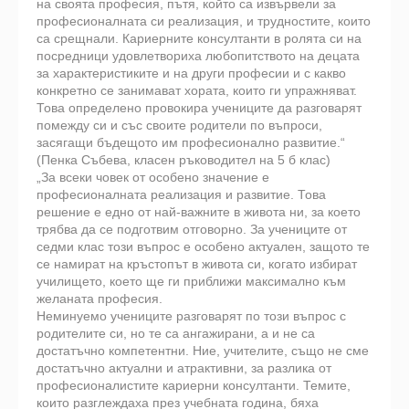
на своята професия, пътя, който са извървели за
професионалната си реализация, и трудностите, които
са срещнали. Кариерните консултанти в ролята си на
посредници удовлетвориха любопитството на децата
за характеристиките и на други професии и с какво
конкретно се занимават хората, които ги упражняват.
Това определено провокира учениците да разговарят
помежду си и със своите родители по въпроси,
засягащи бъдещото им професионално развитие.“
(Пенка Събева, класен ръководител на 5 б клас)
„За всеки човек от особено значение е
професионалната реализация и развитие. Това
решение е едно от най-важните в живота ни, за което
трябва да се подготвим отговорно. За учениците от
седми клас този въпрос е особено актуален, защото те
се намират на кръстопът в живота си, когато избират
училището, което ще ги приближи максимално към
желаната професия.
Неминуемо учениците разговарят по този въпрос с
родителите си, но те са ангажирани, а и не са
достатъчно компетентни. Ние, учителите, също не сме
достатъчно актуални и атрактивни, за разлика от
професионалистите кариерни консултанти. Темите,
които разглеждаха през учебната година, бяха