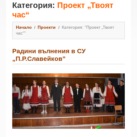
Категория:
Проект „Твоят
час“
Начало
Проекти
Категория: "Проект „Твоят
час“"
Радини вълнения в СУ
„П.Р.Славейков”