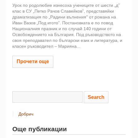
Урок по родолюбие изнесоха учениците от шести „д”
клас в СУ „Петко Рачов Славейков”, представяйки
драматизация по „Радини вълнения" от романа на
Иван Вазов „Под игото”. Постановката е по повод
Националния празник и по случай 140 години от
Освобождението на България. Под ръководството на
своя преподавател по български език и литература, и
класен ръководител – Марияна...
Прочети още
Добрич
Още публикации