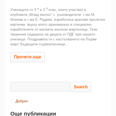
а
б
Учениците от 3
и 3
клас, които участват в
клубовете,,Млад еколог" с ръководители г-жа М.
Илиева и г-жа Е. Радева, изработиха красиви пролетни
картички, върху които аранжираха и специално
изработените от малките еколози мартеници. Тези
творения подариха на децата от ПДГ при нашето
училище. Поздравиха ги с настъпването на Първи
март. Бъдещите първокласници...
Прочети още
Добрич
Още публикации