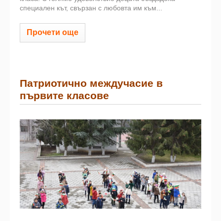
специален кът, свързан с любовта им към...
Прочети още
Патриотично междучасие в
първите класове