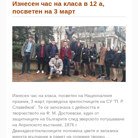
Изнесен час на класа в 12 а,
посветен на 3 март
Изнесен час на класа, посветен на Националния
празник, 3 март, проведоха зрелостниците на СУ "П. Р.
Славейков". Те се запознаха с дейността и
творчеството на Ф. М. Достоевски, един от
защитниците на българите след зверското потушаване
на Априлското въстание, 1876 г.
Дванадесетокласниците положиха цветя и запазиха
минута мълчание в памет на големия творец,...