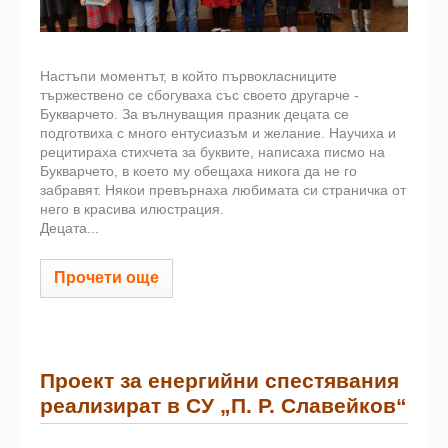
Настъпи моментът, в който първокласниците
тържествено се сбогуваха със своето другарче -
Букварчето. За вълнуващия празник децата се
подготвиха с много ентусиазъм и желание. Научиха и
рецитираха стихчета за буквите, написаха писмо на
Букварчето, в което му обещаха никога да не го
забравят. Някои превърнаха любимата си страничка от
него в красива илюстрация.
Децата...
Прочети още
Проект за енергийни спестявания
реализират в СУ „П. Р. Славейков“