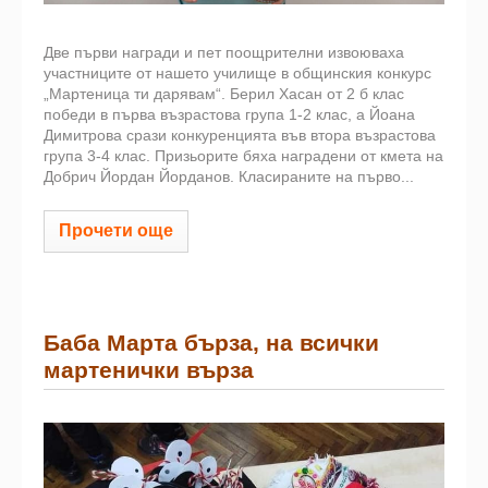
Две първи награди и пет поощрителни извоюваха
участниците от нашето училище в общинския конкурс
„Мартеница ти дарявам“. Берил Хасан от 2 б клас
победи в първа възрастова група 1-2 клас, а Йоана
Димитрова срази конкуренцията във втора възрастова
група 3-4 клас. Призьорите бяха наградени от кмета на
Добрич Йордан Йорданов. Класираните на първо...
Прочети още
Баба Марта бърза, на всички
мартенички върза