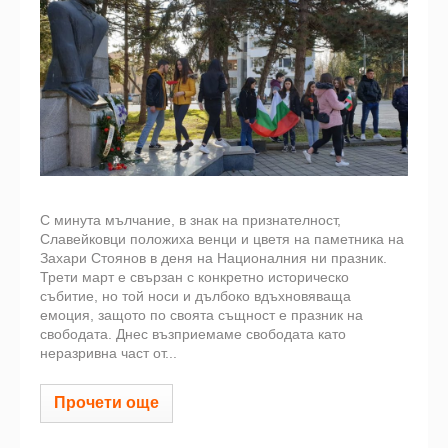
С минута мълчание, в знак на признателност,
Славейковци положиха венци и цветя на паметника на
Захари Стоянов в деня на Националния ни празник.
Трети март е свързан с конкретно историческо
събитие, но той носи и дълбоко вдъхновяваща
емоция, защото по своята същност е празник на
свободата. Днес възприемаме свободата като
неразривна част от...
Прочети още