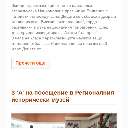
Всички първокласници от петте паралелки
отпразнуваха Националния празник на България с
патриотично междучасие. Децата се събраха в двора и
заедно изпяха „Високи, сини планини“, гордо
развявайки в ръка националния трибагреник. След
това дружно изрецитираха „Аз съм българче“.
В часа на класа първокласниците научиха защо
България отбелязва Националния си празник на 3
март. Децата от...
Прочети още
3 ‘А’ на посещение в Регионалния
исторически музей