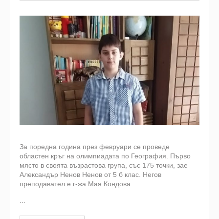
За поредна година през февруари се проведе
областен кръг на олимпиадата по География. Първо
място в своята възрастова група, със 175 точки, зае
Александър Ненов Ненов от 5 б клас. Негов
преподавател е г-жа Мая Кондова.
...