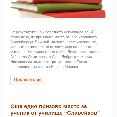
От резултатите на Областната олимпиада по БЕЛ
става ясно, че призовите места отново извоюваха
Славейковци. При най-малките – петокласниците,
челните позиции са за възпитаници на нашето
училище. На първо място е Мая Люцканова, втора е
Габриела Димитрова, а Лора Добрева и Мария
Николова си поделиха третото място. Техни
преподаватели са г-жа Невяна Манова...
Прочети още
Още едно призово място за
ученик от училище “Славейков”