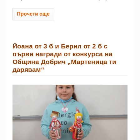
Прочети още
Йоана от 3 б и Берил от 2 б с
първи награди от конкурса на
Община Добрич „Мартеница ти
дарявам“