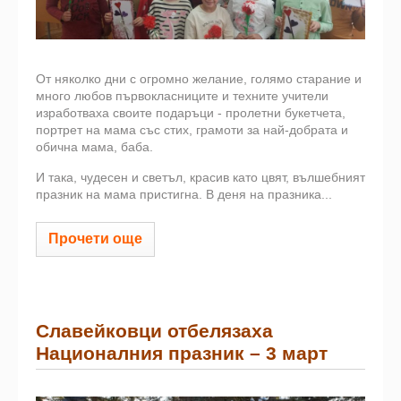
От няколко дни с огромно желание, голямо старание и
много любов първокласниците и техните учители
изработваха своите подаръци - пролетни букетчета,
портрет на мама със стих, грамоти за най-добрата и
обична мама, баба.
И така, чудесен и светъл, красив като цвят, вълшебният
празник на мама пристигна. В деня на празника...
Прочети още
Славейковци отбелязаха
Националния празник – 3 март