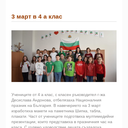
3 март в 4 а клас
Учениците от 4 а клас, с класен ръководител г-жа
Десислава Андонова, отбелязаха Националния
празник на България. В навечерието на 3 март
изработиха макети на паметника Шипка, табла,
плакати. Част от учениците подготвиха мултимедийни
презентации, които представиха в празничния час на
класа. С голямо удоволствие децата създадоха