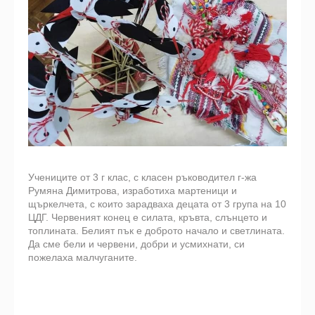
Учениците от 3 г клас, с класен ръководител г-жа
Румяна Димитрова, изработиха мартеници и
щъркелчета, с които зарадваха децата от 3 група на 10
ЦДГ. Червеният конец е силата, кръвта, слънцето и
топлината. Белият пък е доброто начало и светлината.
Да сме бели и червени, добри и усмихнати, си
пожелаха малчуганите.