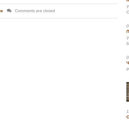
Н
У
ов
Comments are closed
С
0
У
б
0
Ч
Р
1