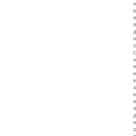
А
М
Ф
Я
Д
Н
О
С
А
Ю
Ю
М
А
М
Ф
Я
Д
Н
О