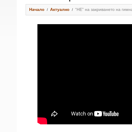
Начало
Актуално
“НЕ” на закриването на гимн