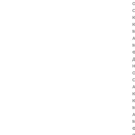
О
С
Ю
Ю
М
А
М
Ф
Д
Н
О
С
А
Ю
Ю
М
А
М
Ф