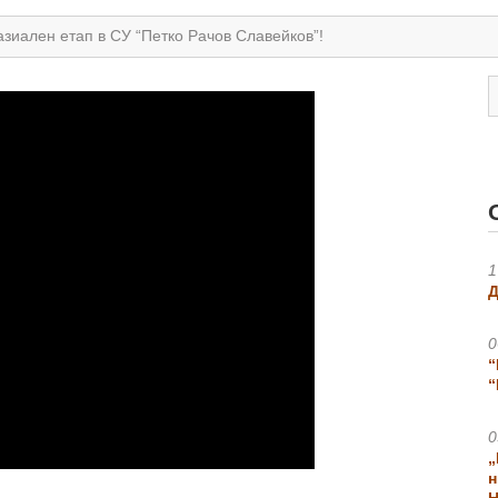
азиален етап в СУ “Петко Рачов Славейков”!
1
Д
0
“
“
0
„
н