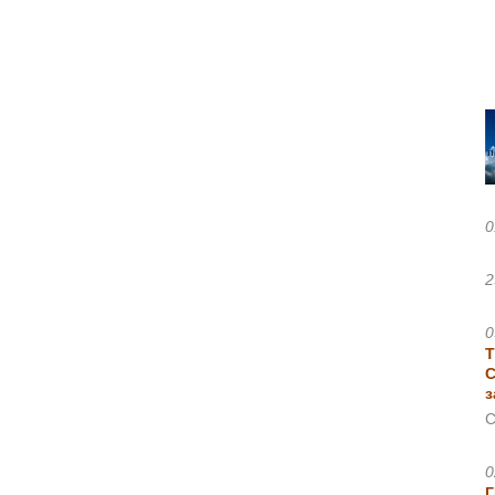
0
2
0
Т
С
з
С
0
Г