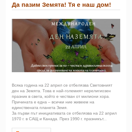
Да пазим Земята! Тя е наш дом!
Всяка година на 22 април се отбелязва Световният
ден на Земята. Това е най-големият нерелигиозен
празник в света, който е честван от милиони хора.
Причината е една – всички ние живеем на
единствената планета Земя.
За първи път инициативата се отбелязва на 22 април
1970 г. в САЩ и Канада. През 1990 г. празникът...