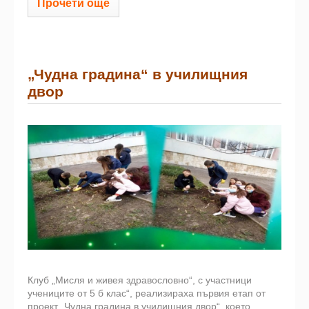
Прочети още
„Чудна градина“ в училищния
двор
Клуб „Мисля и живея здравословно“, с участници
учениците от 5 б клас“, реализираха първия етап от
проект „Чудна градина в училищния двор“, което