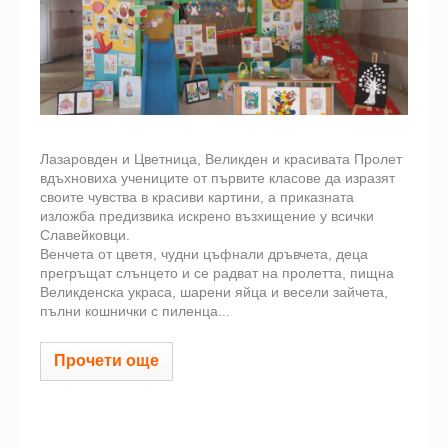
Лазаровден и Цветница, Великден и красивата Пролет
вдъхновиха учениците от първите класове да изразят
своите чувства в красиви картини, а приказната
изложба предизвика искрено възхищение у всички
Славейковци.
Венчета от цветя, чудни цъфнали дръвчета, деца
прегръщат слънцето и се радват на пролетта, пищна
Великденска украса, шарени яйца и весели зайчета,
пълни кошнички с пиленца...
Прочети още