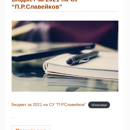
“П.Р.Славейков”
Бюджет за 2021 на СУ “П.Р.Славейков”
Изтегляне
...