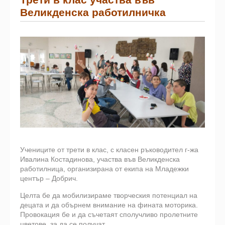
Великденска работилничка
Учениците от трети в клас, с класен ръководител г-жа
Ивалина Костадинова, участва във Великденска
работилница, организирана от екипа на Младежки
център – Добрич.
Целта бе да мобилизираме творческия потенциал на
децата и да обърнем внимание на фината моторика.
Провокация бе и да съчетаят сполучливо пролетните
цветове, за да се получат...