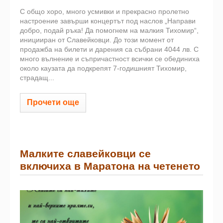
С общо хоро, много усмивки и прекрасно пролетно
настроение завърши концертът под наслов „Направи
добро, подай ръка! Да помогнем на малкия Тихомир“,
иницииран от Славейковци. До този момент от
продажба на билети и дарения са събрани 4044 лв. С
много вълнение и съпричастност всички се обединиха
около каузата да подкрепят 7-годишният Тихомир,
страдащ...
Прочети още
Малките славейковци се
включиха в Маратона на четенето