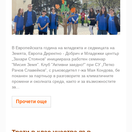
В Европейската година на младежта и седмицата на
Земята, Европа Директно - Добрич и Младежки център
„Захари Стоянов“ инициираха работен семинар
"Мисия Земя". Клуб "Активни заедно!" при СУ „Петко
Рачов Славейков“, с ръководител г-жа Мая Кондова, бе
поканен за партньор в разговорите за климатичните
промени и околната среда, както и за възможностите
за...
Прочети още
Трети в клас участва във