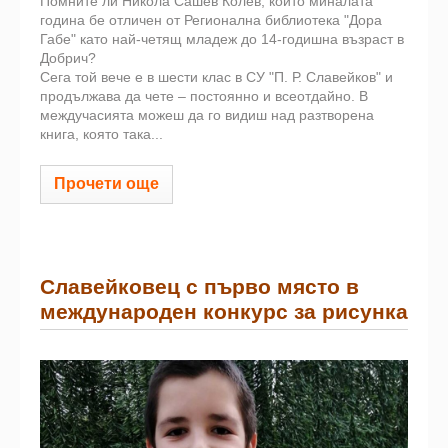
Помните ли Никола Сашев Колев, който миналата
година бе отличен от Регионална библиотека "Дора
Габе" като най-четящ младеж до 14-годишна възраст в
Добрич?
Сега той вече е в шести клас в СУ "П. Р. Славейков" и
продължава да чете – постоянно и всеотдайно. В
междучасията можеш да го видиш над разтворена
книга, която така...
Прочети още
Славейковец с първо място в
международен конкурс за рисунка