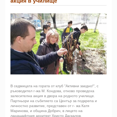
акция в училище
В седмицата на гората от клуб "Активни заедно!", с
ръководител г-жа М. Кондова, отново проведоха
залесителна акция в двора на родното училище.
Партньори на събитието са Център за подкрепа и
личностно развитие, представен от г- жа Катя
Маринова, и община Добрич, в лицето на
ландшафтния архитект Христо Даскалов.