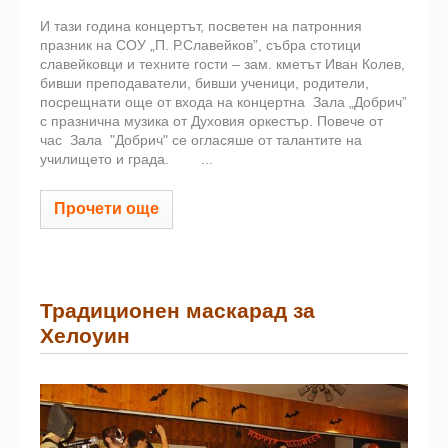
И тази година концертът, посветен на патронния
празник на СОУ „П. Р.Славейков”, събра стотици
славейковци и техните гости – зам. кметът Иван Колев,
бивши преподаватели, бивши ученици, родители,
посрещнати още от входа на концертна Зала „Добрич”
с празнична музика от Духовия оркестър. Повече от
час Зала "Добрич" се огласяше от талантите на
училището и града. ...
Прочети още
Традиционен маскарад за
Хелоуин