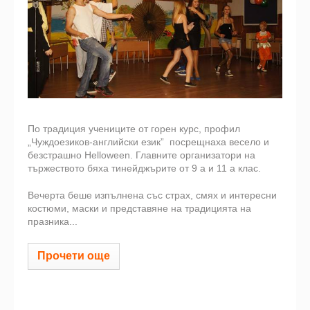
По традиция учениците от горен курс, профил
„Чуждоезиков-английски език” посрещнаха весело и
безстрашно Helloween. Главните организатори на
тържеството бяха тинейджърите от 9 а и 11 а клас.
Вечерта беше изпълнена със страх, смях и интересни
костюми, маски и представяне на традицията на
празника...
Прочети още