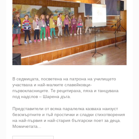
В седмицата, посветена на патрона на училището
участваха и най-малките славейковци-
първокласниците. Те рецитираха, пяха и танцуваха
под надслов – Шарена дъга.
Представители от всяка паралелка казваха наизуст
безсмъртните и тъй простички и сладки стихотворения
на най-първия и най-стария български поет за деца.
Момичетата...