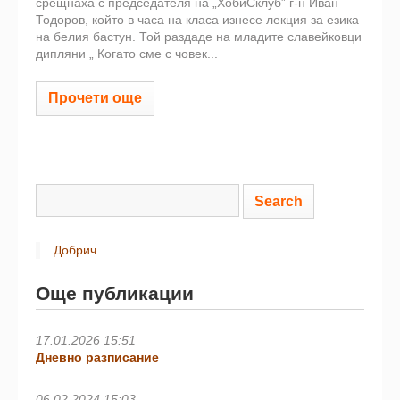
срещнаха с председателя на „ХобиСклуб” г-н Иван
Тодоров, който в часа на класа изнесе лекция за езика
на белия бастун. Той раздаде на младите славейковци
дипляни „ Когато сме с човек...
Прочети още
Добрич
Още публикации
17.01.2026 15:51
Дневно разписание
06.02.2024 15:03