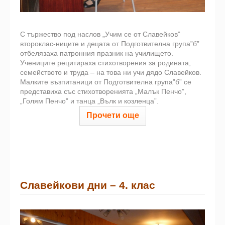
С тържество под наслов „Учим се от Славейков”
второклас-ниците и децата от Подготвителна група”б”
отбелязаха патронния празник на училището.
Учениците рецитираха стихотворения за родината,
семейството и труда – на това ни учи дядо Славейков.
Малките възпитаници от Подготвителна група”б” се
представиха със стихотворенията „Малък Пенчо”,
„Голям Пенчо” и танца „Вълк и козленца”.
Прочети още
Славейкови дни – 4. клас