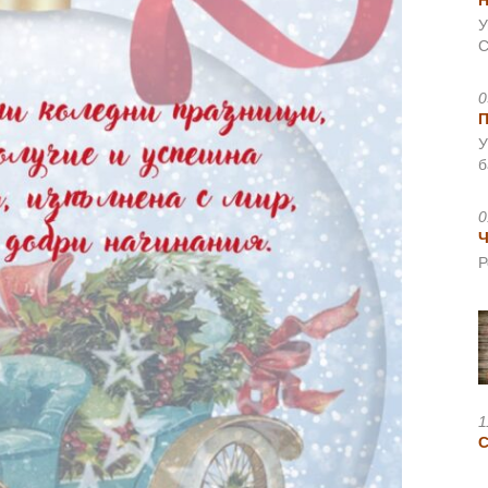
Н
У
С
0
У
б
0
Ч
Р
1