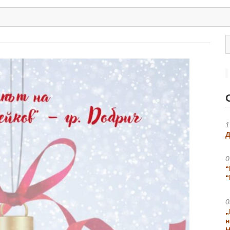
1
Д
0
“
“
0
„
н