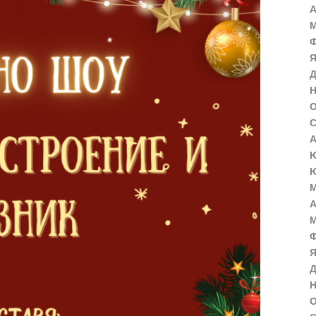
А
М
Ф
Я
Д
Н
О
С
А
Ю
Ю
М
А
М
Ф
Я
Д
Н
О