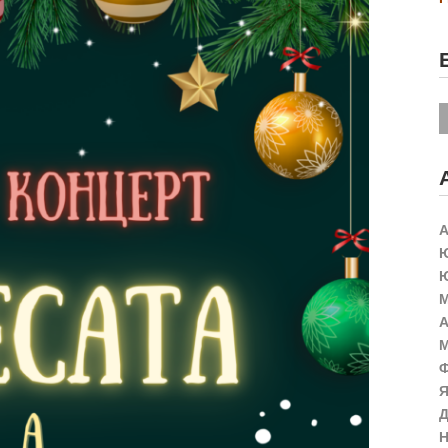
А
Ю
Ю
М
А
М
Ф
Я
Д
Н