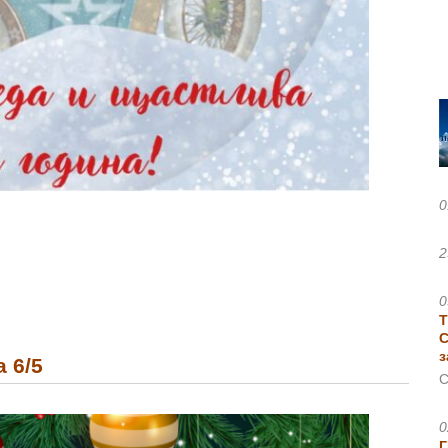
0
2
0
Т
С
з
 6/5
С
0
Г