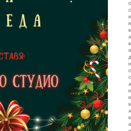
О
С
Ю
Ю
М
А
М
Ф
Д
Н
О
С
А
Ю
Ю
М
А
М
Ф