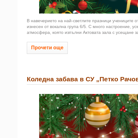
В навечерието на най-светлите празници учениците от
изнесен от вокална група 6/5. С много настроение, у
атмосфера, която изпълни Актовата зала с усещане за
Прочети още
Коледна забава в СУ „Петко Рачо