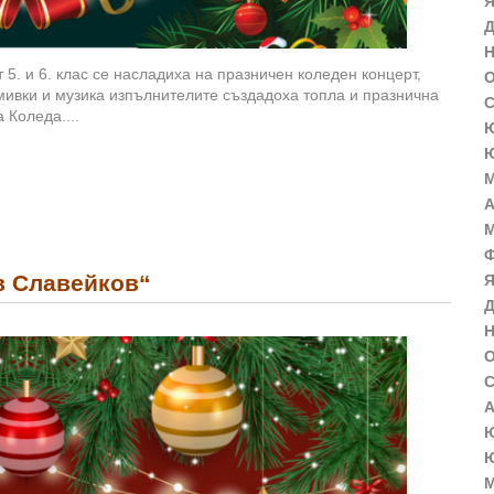
Я
Д
Н
 5. и 6. клас се насладиха на празничен коледен концерт,
О
смивки и музика изпълнителите създадоха топла и празнична
С
 Коледа....
Ю
Ю
М
А
М
Ф
в Славейков“
Я
Д
Н
О
С
А
Ю
Ю
М