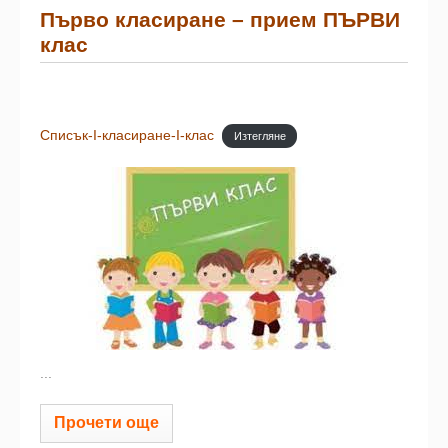
Първо класиране – прием ПЪРВИ
клас
Списък-I-класиране-I-клас
Изтегляне
...
Прочети още