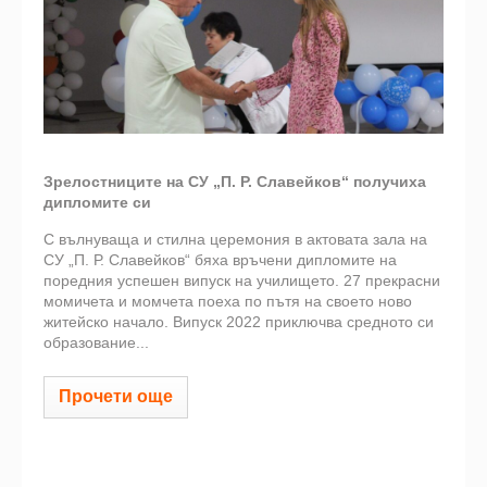
Зрелостниците на СУ „П. Р. Славейков“ получиха
дипломите си
С вълнуваща и стилна церемония в актовата зала на
СУ „П. Р. Славейков“ бяха връчени дипломите на
поредния успешен випуск на училището. 27 прекрасни
момичета и момчета поеха по пътя на своето ново
житейско начало. Випуск 2022 приключва средното си
образование...
Прочети още