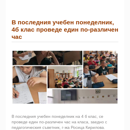
В последния учебен понеделник,
4б клас проведе един по-различен
час
В последния учебен понеделник на 4 б клас, се
проведе един по-различен час на класа, заедно с
педагогическия съветник, г-жа Росица Кирилова.