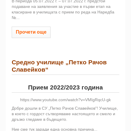
В периода 05.07.2022 г. – 07.07.2022 г. предстои
подаване на заявления за участие в първи етап на
класиране в училищата с прием по реда на Наредба
№...
Прочети още
Средно училище „Петко Рачов
Славейков“
Прием 2022/2023 година
https://www.youtube.com/watch?v=VMIgRqcU-gk
Добре дошли в СУ „Петко Рачов Славейков“! Училище,
в което с гордост сътворяваме настоящето и смело и
дръзко гледаме в бъдещето.
Ние сме тук заради една основна причина...