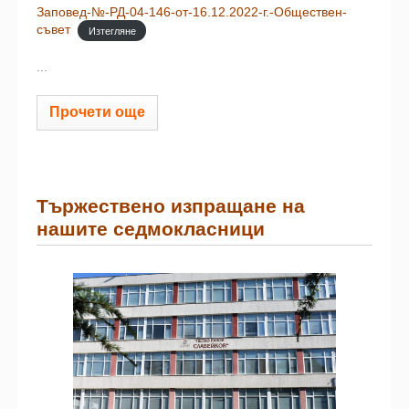
Заповед-№-РД-04-146-от-16.12.2022-г.-Обществен-
съвет
Изтегляне
...
Прочети още
Тържествено изпращане на
нашите седмокласници