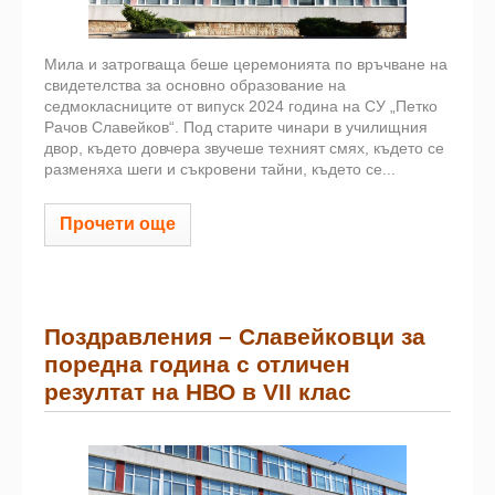
Мила и затрогваща беше церемонията по връчване на
свидетелства за основно образование на
седмокласниците от випуск 2024 година на СУ „Петко
Рачов Славейков“. Под старите чинари в училищния
двор, където довчера звучеше техният смях, където се
разменяха шеги и съкровени тайни, където се...
Прочети още
Поздравления – Славейковци за
поредна година с отличен
резултат на НВО в VII клас