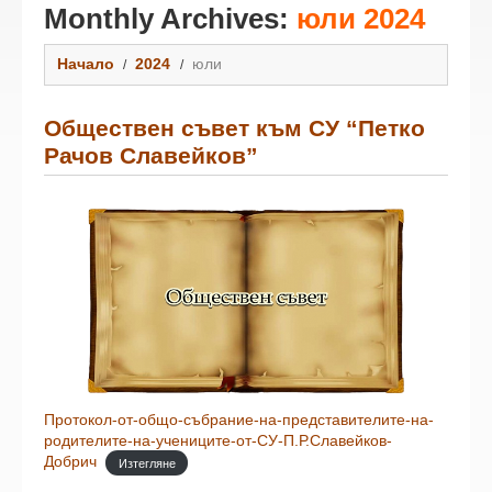
Monthly Archives:
юли 2024
Начало
2024
юли
Обществен съвет към СУ “Петко
Рачов Славейков”
Протокол-от-общо-събрание-на-представителите-на-
родителите-на-учениците-от-СУ-П.Р.Славейков-
Добрич
Изтегляне