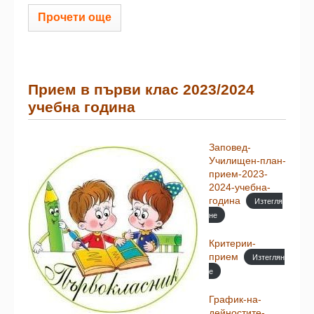
Прочети още
Прием в първи клас 2023/2024
учебна година
Заповед-
Училищен-план-
прием-2023-
2024-учебна-
година
Изтегля
не
Критерии-
прием
Изтеглян
е
График-на-
дейностите-