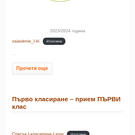
2023/2024 година
zaiavlenie_I-kl.
Изтегляне
...
Прочети още
Първо класиране – прием ПЪРВИ
клас
Списък-I-класиране-I-клас
Изтегляне