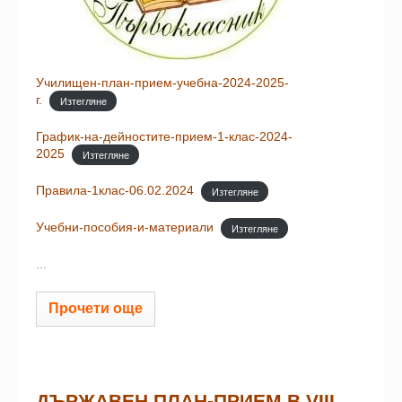
Училищен-план-прием-учебна-2024-2025-
г.
Изтегляне
График-на-дейностите-прием-1-клас-2024-
2025
Изтегляне
Правила-1клас-06.02.2024
Изтегляне
Учебни-пособия-и-материали
Изтегляне
...
Прочети още
ДЪРЖАВЕН ПЛАН-ПРИЕМ В VIII