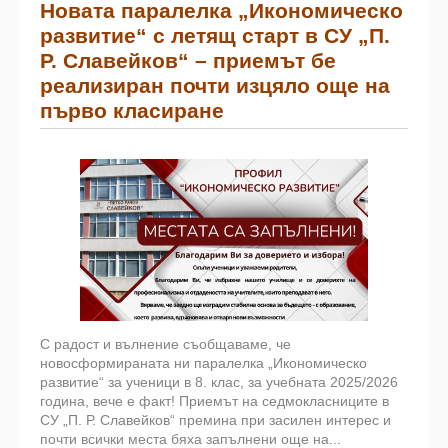
Новата паралелка „Икономическо
развитие“ с летящ старт в СУ „П.
Р. Славейков“ – приемът бе
реализиран почти изцяло още на
първо класиране
С радост и вълнение съобщаваме, че
новосформираната ни паралелка „Икономическо
развитие“ за ученици в 8. клас, за учебната 2025/2026
година, вече е факт! Приемът на седмокласниците в
СУ „П. Р. Славейков“ премина при засилен интерес и
почти всички места бяха запълнени още на...