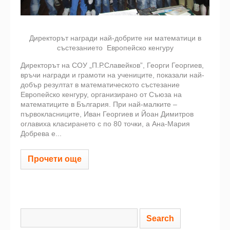
Директорът награди най-добрите ни математици в
състезанието Европейско кенгуру
Директорът на СОУ „П.Р.Славейков”, Георги Георгиев,
връчи награди и грамоти на учениците, показали най-
добър резултат в математическото състезание
Европейско кенгуру, организирано от Съюза на
математиците в България. При най-малките –
първокласниците, Иван Георгиев и Йоан Димитров
оглавиха класирането с по 80 точки, а Ана-Мария
Добрева е...
Прочети още