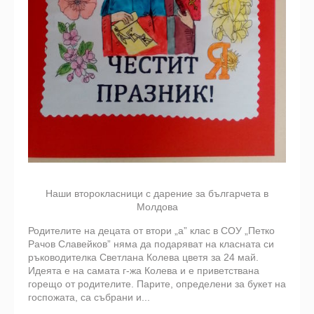
Наши второкласници с дарение за българчета в
Молдова
Родителите на децата от втори „а” клас в СОУ „Петко
Рачов Славейков” няма да подаряват на класната си
ръководителка Светлана Колева цветя за 24 май.
Идеята е на самата г-жа Колева и е приветствана
горещо от родителите. Парите, определени за букет на
госпожата, са събрани и...