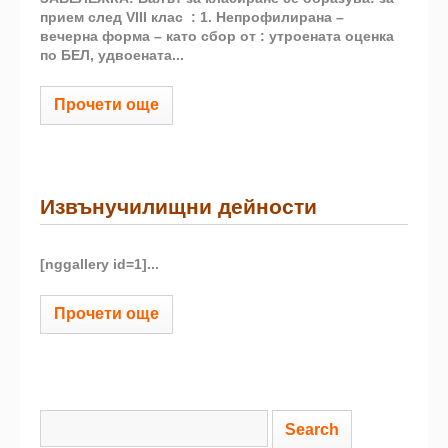
прием след VІІІ клас : 1. Непрофилирана –
вечерна форма – като сбор от : утроената оценка
по БЕЛ, удвоената...
Прочети още
Извънучилищни дейности
[nggallery id=1]
...
Прочети още