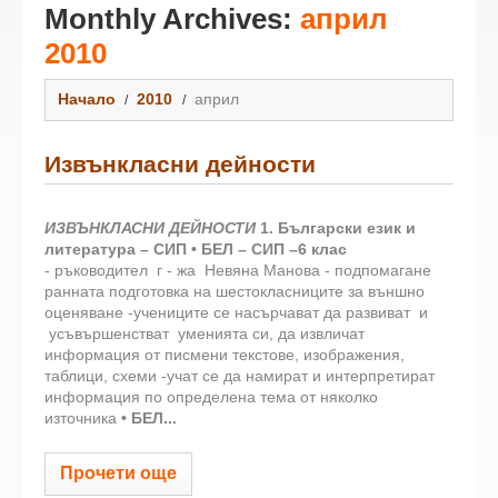
Monthly Archives:
април
2010
Начало
2010
април
Извънкласни дейности
ИЗВЪНКЛАСНИ ДЕЙНОСТИ
1. Български език и
литература – СИП
• БЕЛ – СИП –6
клас
- ръководител г - жа Невяна Манова - подпомагане
ранната подготовка на шестокласниците за външно
оценяване -учениците се насърчават да развиват и
усъвършенстват уменията си, да извличат
информация от писмени текстове, изображения,
таблици, схеми -учат се да намират и интерпретират
информация по определена тема от няколко
източника
• БЕЛ...
Прочети още