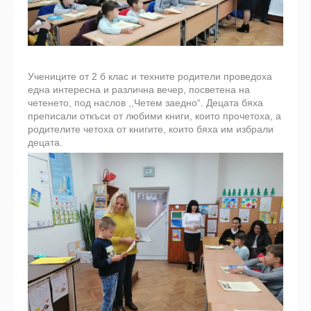
Учениците от 2 б клас и техните родители проведоха
една интересна и различна вечер, посветена на
четенето, под наслов ,,Четем заедно“. Децата бяха
преписали откъси от любими книги, които прочетоха, а
родителите четоха от книгите, които бяха им избрали
децата.