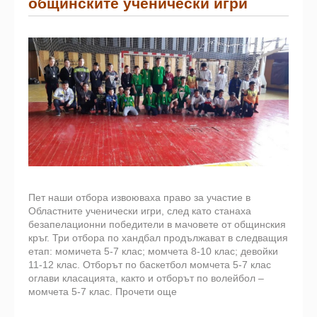
общинските ученически игри
Пет наши отбора извоюваха право за участие в
Областните ученически игри, след като станаха
безапелационни победители в мачовете от общинския
кръг. Три отбора по хандбал продължават в следващия
етап: момичета 5-7 клас; момчета 8-10 клас; девойки
11-12 клас. Отборът по баскетбол момчета 5-7 клас
оглави класацията, както и отборът по волейбол –
момчета 5-7 клас.
Прочети още