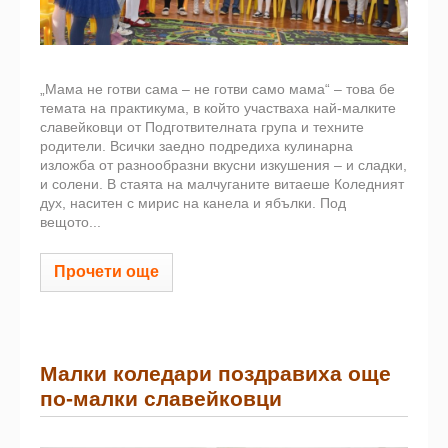
„Мама не готви сама – не готви само мама“ – това бе
темата на практикума, в който участваха най-малките
славейковци от Подготвителната група и техните
родители. Всички заедно подредиха кулинарна
изложба от разнообразни вкусни изкушения – и сладки,
и солени. В стаята на малчуганите витаеше Коледният
дух, наситен с мирис на канела и ябълки. Под
вещото...
Прочети още
Малки коледари поздравиха още
по-малки славейковци