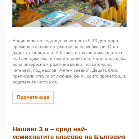
Националната седмица на четенето 9-13 декември,
премина с активното участие на славейковци. Старт
дадоха учениците от 2 б клас, с класен ръководител г-
жа Галя Димчева, и техните родители, които проведоха
една интересна и различна вечер, посветена на
четенето, под наслов ,,Четем заедно“. Децата бяха
преписали откъси от любими книги, които прочетоха, а
родителите четоха от...
Прочети още
Нашият 3 а – сред най-
усмихнатите класове на България