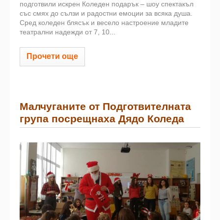
подготвили искрен Коледен подарък – шоу спектакъл
със смях до сълзи и радостни емоции за всяка душа.
Сред коледен блясък и весело настроение младите
театрални надежди от 7, 10...
Прочети още
Малчуганите от Подготвителната
група посрещнаха Дядо Коледа