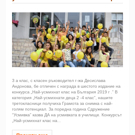
3 а клас, с класен ръководител г-жа Десислава
Андонова, бе отличен с награда в шестото издание на
конкурса „Най-усмихнат клас на България 2019 г .” В
категория „Най-усмихнати деца 2 -4 клас”, нашите
третокласници получиха Грамота за снимка с най-
голям потенциал. За поредна година Сдружение
“Усмивка” казва ДА на усмивката в училище. Конкурсът
„Най-усмихнат клас на...