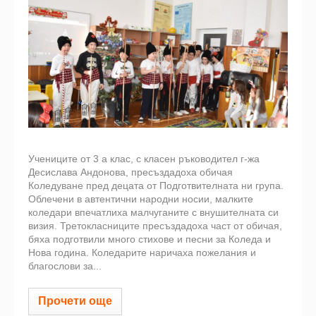
Учениците от 3 а клас, с класен ръководител г-жа
Десислава Андонова, пресъздадоха обичая
Коледуване пред децата от Подготвителната ни група.
Облечени в автентични народни носии, малките
коледари впечатлиха малчуганите с внушителната си
визия. Третокласниците пресъздадоха част от обичая,
бяха подготвили много стихове и песни за Коледа и
Нова година. Коледарите наричаха пожелания и
благослови за...
Прочети още