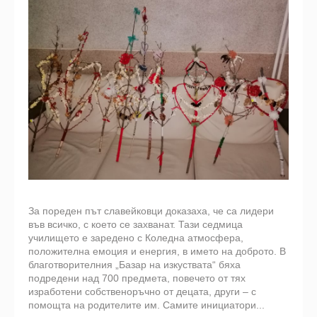
За пореден път славейковци доказаха, че са лидери
във всичко, с което се захванат. Тази седмица
училището е заредено с Коледна атмосфера,
положителна емоция и енергия, в името на доброто. В
благотворителния „Базар на изкуствата“ бяха
подредени над 700 предмета, повечето от тях
изработени собственоръчно от децата, други – с
помощта на родителите им. Самите инициатори...