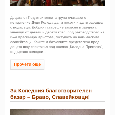
Децата от Подготвителната група очакваха с
нетърпение Дядо Коледа да ги посети и да ги зарадва
с подаръци. Добрият старец не закъсня и заедно с
ученици от девети и десети клас, под ръководството на
г-жа Красимира Христова, гостуваха на най-малките
славейковци. Каките и батковците представиха пред
децата шоу спектакъл под наслов „Коледна Приказка”,
съдържащ коледни...
Прочети още
За Коледния благотворителен
базар – Браво, Славейковци!