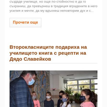
създаде училище, но още по-стойностно е да го
съхраниш, да превърнеш в традиция вградените в него
усилия и мечти, да му вдъхнеш неповторим дух и с...
Прочети още
Второкласниците подариха на
училището книга с рецепти на
Дядо Славейков