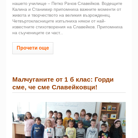
нашето училище – Петко Рачов Славейков. Водещите
Калина и Станимир припомниха важните моменти от
живота и творчеството на великия възрожденец.
Четвъртокласниците изпълниха някои от най-
известните стихотворения на Славейков. Припомниха
на съучениците си част...
Прочети още
Малчуганите от 1 б клас: Горди
сме, че сме Славейковци!