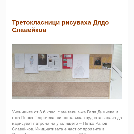
Третокласници рисуваха Дядо
Славейков
Учениците от 3 б клас, с учители г-жа Галя Димчева и
г-жа Пенка Георгиева, си поставиха трудната задача да
нарисуват патрона на училището – Петко Рачов
Славейков. Инициативата е част от проявите в