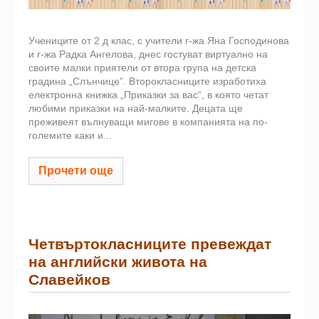
Учениците от 2 д клас, с учители г-жа Яна Господинова
и г-жа Радка Ангелова, днес гостуват виртуално на
своите малки приятели от втора група на детска
градина „Слънчице”. Второкласниците изработиха
електронна книжка „Приказки за вас“, в която четат
любими приказки на най-малките. Децата ще
преживеят вълнуващи мигове в компанията на по-
големите каки и...
Прочети още
Четвъртокласниците превеждат
на английски живота на
Славейков