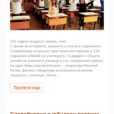
110 години мъдрост, знание, опит
С филм за историята, знанията и опита в съвремието,
Славейковци посрещат своя патронен празник и 110-
годишния юбилей на училището. Създаден с общите
усилия на учители и ученици и със специалния принос
на един бивш наш възпитаник – оператора Николай
Колев, филмът обединява вълненията на всички,
свързани с училище „Петко...
Прочети още
Славейковци с юбилеен вестник