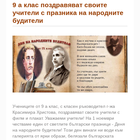
9 а клас поздравяват своите
учители с празника на народните
будители
Учениците от 9 а клас, с класен ръководител г-жа
Красимира Христова, поздравяват своите учители с
филм и плакат. Уважаеми учители! На 1 ноември
честваме един от светлите български празници - Деня
на народните будители! Този ден винаги ни води към
галерията от ярки образи, белязали българската