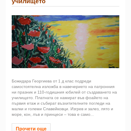
училището
Божидара Георгиева от 1 д клас подреди
самостоятелна изложба в навечерието на патронния
ни празник и 110-годишния юбилей от създаването на
училището. Платната се намират във фоайето на
първия етаж и събират възхитителните погледи на
малки и големи Славейковци. Изгрев и залез, лято и
море, кон, лъв и принцеси – това е само...
Прочети още