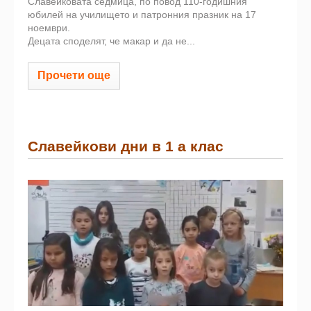
Славейковата седмица, по повод 110-годишния
юбилей на училището и патронния празник на 17
ноември.
Децата споделят, че макар и да не...
Прочети още
Славейкови дни в 1 а клас