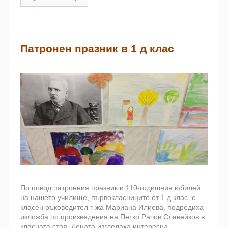
Патронен празник в 1 д клас
По повод патронния празник и 110-годишния юбилей
на нашето училище, първокласниците от 1 д клас, с
класен ръководител г-жа Мариана Илиева, подредиха
изложба по произведения на Петко Рачов Славейков в
класната стая. Децата изгледаха интересна