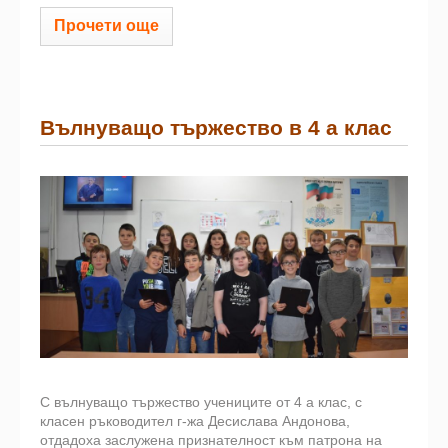
Прочети още
Вълнуващо тържество в 4 а клас
С вълнуващо тържество учениците от 4 а клас, с
класен ръководител г-жа Десислава Андонова,
отдадоха заслужена признателност към патрона на