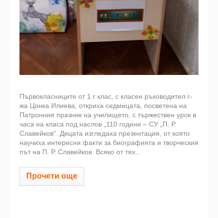
Първокласниците от 1 г клас, с класен ръководител г-
жа Цонка Илиева, откриха седмицата, посветена на
Патронния празник на училището, с тържествен урок в
часа на класа под наслов „110 години – СУ „П. Р.
Славейков“. Децата изгледаха презентация, от която
научиха интересни факти за биографията и творческия
път на П. Р. Славейков. Всяко от тях...
Прочети още