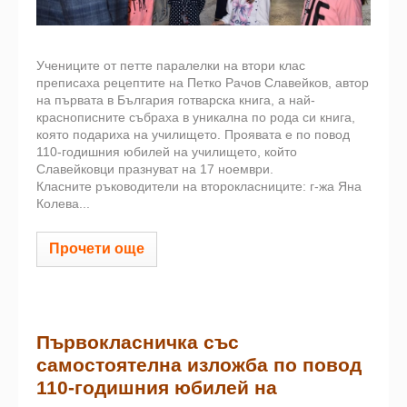
Учениците от петте паралелки на втори клас
преписаха рецептите на Петко Рачов Славейков, автор
на първата в България готварска книга, а най-
краснописните събраха в уникална по рода си книга,
която подариха на училището. Проявата е по повод
110-годишния юбилей на училището, който
Славейковци празнуват на 17 ноември.
Класните ръководители на второкласниците: г-жа Яна
Колева...
Прочети още
Първокласничка със
самостоятелна изложба по повод
110-годишния юбилей на