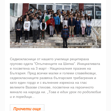
Седмокласници от нашето училище рецитираха
групово одата "Опълченците на Шипка". Инициативата
е посветена на 3 март - Националния празник на
България. Пред всички малки и големи славейковци,
седмокласниците развяха българския трибагреник и
като един гордо и с вълнение изрекоха на глас
великите Вазови стихове, посветени на героичното
минало на народа ни. „
Това е един урок по родолюбие
и е поредица...
Прочети още