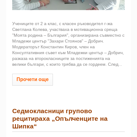
Учениците от 2 а клас, с класен ръководител г-жа
Светлана Колева, участваха в мотивационна среща
"Моята родина – България", организирана съвместно с
Младежи център "Захари Стоянов" – Добрич.
Модераторът Константин Киров, член на
Консултативния съвет към Младежки център – Добрич,
разказа на второкласниците за постиженията на
велики българи, с които трябва да се гордеем. След...
Прочети още
Седмокласници групово
рецитираха „Опълченците на
Шипка“