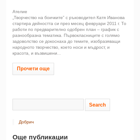
Ателие
„Творчество на боичките” с ръководител Катя Иванова
стартира дейността си през месец февруари 2011 г. То
работи по предварително одобрен план – график с
разнообразна тематика. Първокласниците с голямо
задоволство се докоснаха до темите, изобразяващи
народното творчество, което носи и мъдрост, и
красота, и възвишени...
Прочети още
Добрич
Още публикации