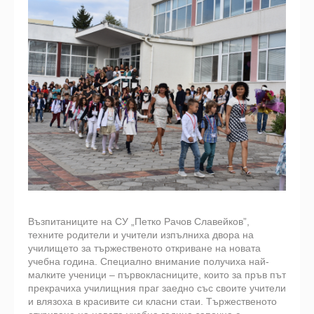
Възпитаниците на СУ „Петко Рачов Славейков”,
техните родители и учители изпълниха двора на
училището за тържественото откриване на новата
учебна година. Специално внимание получиха най-
малките ученици – първокласниците, които за пръв път
прекрачиха училищния праг заедно със своите учители
и влязоха в красивите си класни стаи. Тържественото