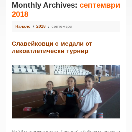
Monthly Archives:
септември
2018
Начало
2018
септември
Славейковци с медали от
лекоатлетически турнир
На 28 септември в зала „Простор” в Добрич се проведе