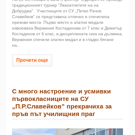
традиционният турнир "Лекоатлетите на на
Добруджа". Участниците от СУ „Петко Рачов
Славейков” се представиха отлично и спечелиха
призови места. Първо място и златни медали
извоюваха Вержиния Костадинова от 7 клас и Димитър
Костадинов от 6 клас, в дисциплината скок на дължина.
Вержиния спечели златен медал и в гладко бягане
на...
Прочети още
С много настроение и усмивки
първокласниците на СУ
„П.Р.Славейков” прекрачиха за
пръв път училищния праг