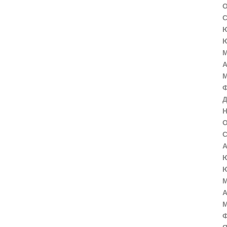
О
С
Ю
Ю
М
А
М
Ф
Д
Н
О
С
А
Ю
Ю
М
А
М
Ф