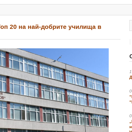
Топ 20 на най-добрите училища в
1
Д
0
“
“
0
„
н