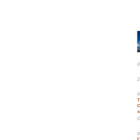
0
2
0
Т
С
з
С
0
Г