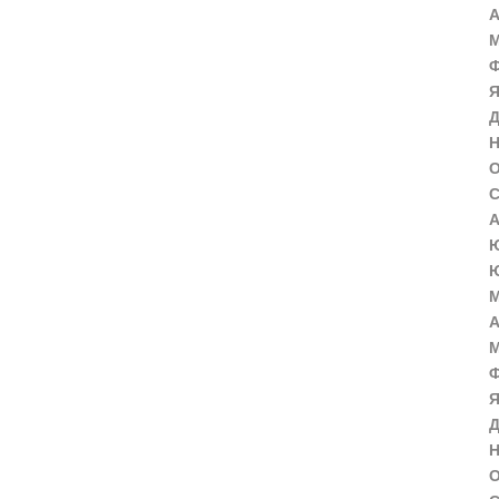
А
М
Ф
Я
Д
Н
О
С
А
Ю
Ю
М
А
М
Ф
Я
Д
Н
О