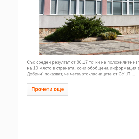
Със среден резултат от 88.17 точки на положилите и
на 19 място в страната, сочи обобщена информация з
Добрич“ показват, че четвъртокласниците от СУ „П....
Прочети още