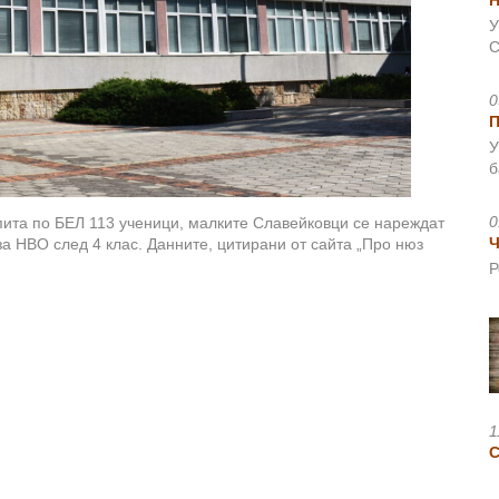
Н
У
С
0
У
б
0
зпита по БЕЛ 113 ученици, малките Славейковци се нареждат
Ч
а НВО след 4 клас. Данните, цитирани от сайта „Про нюз
Р
1