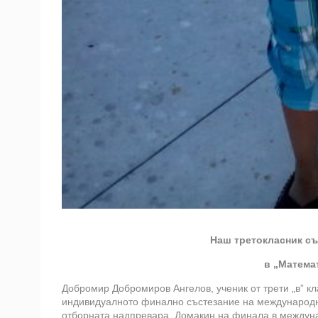
Наш третокласник съ
в „Матема
Добромир Добромиров Ангелов, ученик от трети „в” к
индивидуалното финално състезание на международни
отборната надпревара. Домакин на финала в междуна