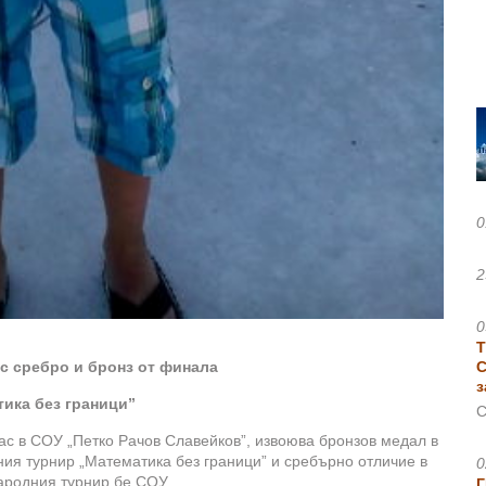
0
2
0
Т
С
с сребро и бронз от финала
з
тика без граници”
С
лас в СОУ „Петко Рачов Славейков”, извоюва бронзов медал в
я турнир „Математика без граници” и сребърно отличие в
0
родния турнир бе СОУ...
Г