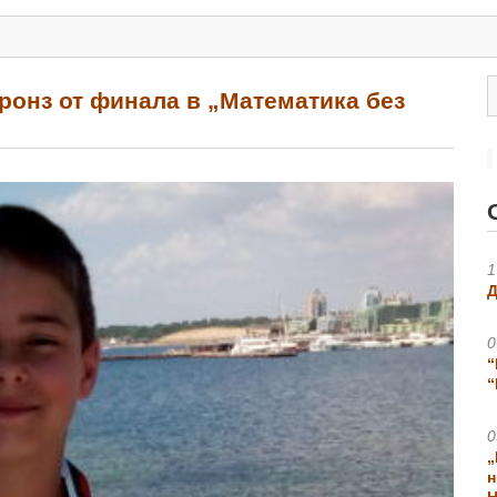
ронз от финала в „Математика без
1
Д
0
“
“
0
„
н