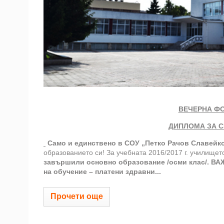
ВЕЧЕРНА Ф
ДИПЛОМА ЗА 
Само и единствено в СОУ „Петко Рачов Славейк
образованието си! За учебната 2016/2017 г. училище
завършили основно образование /осми клас/.
ВА
на обучение – платени здравни...
Прочети още