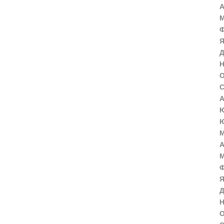
А
М
Ф
Я
Д
Н
О
С
А
Ю
Ю
М
А
М
Ф
Я
Д
Н
О