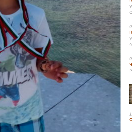
Н
У
С
0
У
б
0
Ч
Р
1