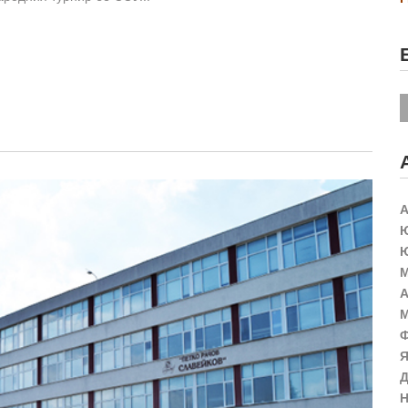
А
Ю
Ю
М
А
М
Ф
Я
Д
Н