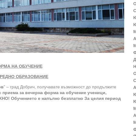
О
С
Ю
Ю
М
А
М
Ф
Д
ОРМА НА ОБУЧЕНИЕ
Н
О
СРЕДНО ОБРАЗОВАНИЕ
С
ов
” – град Добрич, получавате възможност до продължите
А
то
приема за вечерна форма на обучение ученици,
Ю
ЖНО!
Обучението е напълно безплатно
За целия период
Ю
М
А
М
Ф