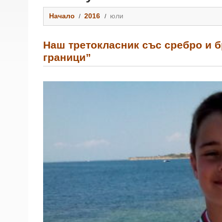
Начало
2016
юли
Наш третокласник със сребро и б
граници”