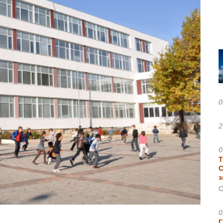
0
2
0
Т
С
з
С
0
Г