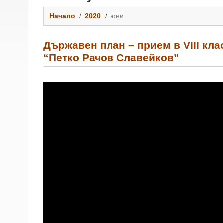
Начало
2020
юни
Държавен план – прием в VIII кла
“Петко Рачов Славейков”