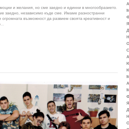
А
емоции и желания, но сме заедно и единни в многообразието.
М
сме заедно, независимо къде сме. Имаме разностранни
Ф
 огромната възможност да развием своята креативност и
Я
...
Д
Н
О
С
А
Ю
Ю
М
А
М
Ф
Я
Д
Н
О