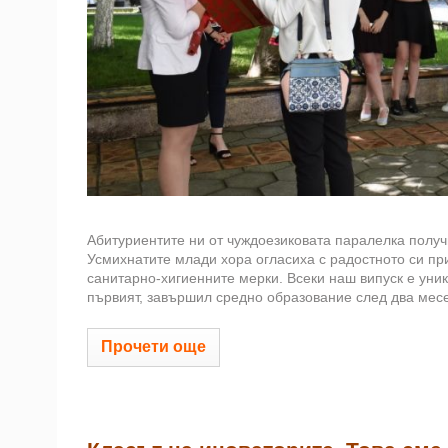
Абитуриентите ни от чуждоезиковата паралелка получи
Усмихнатите млади хора огласиха с радостното си пр
санитарно-хигиенните мерки. Всеки наш випуск е уник
първият, завършил средно образование след два месе
Прочети още