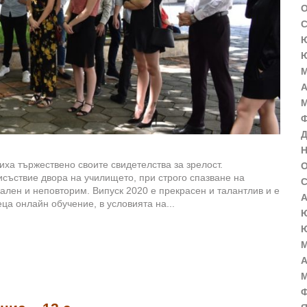
О
С
Ю
Ю
М
А
М
Ф
Д
Н
ха тържествено своите свидетелства за зрелост.
О
исъствие двора на училището, при строго спазване на
С
ален и неповторим. Випуск 2020 е прекрасен и талантлив и е
А
ца онлайн обучение, в условията на...
Ю
Ю
М
А
М
Ф