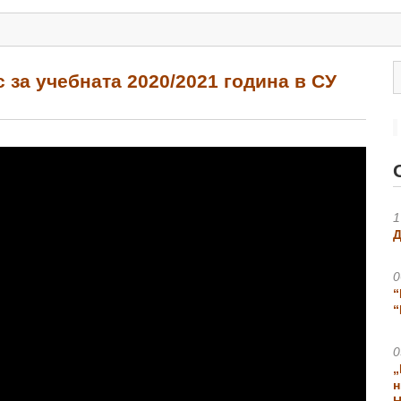
с за учебната 2020/2021 година в СУ
1
Д
0
“
“
0
„
н