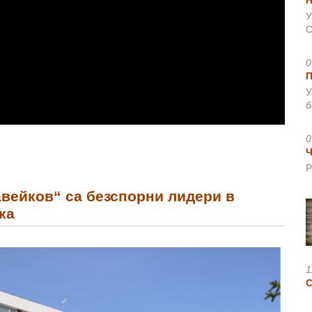
Н
У
С
0
У
б
0
Ч
Р
авейков“ са безспорни лидери в
ка
1