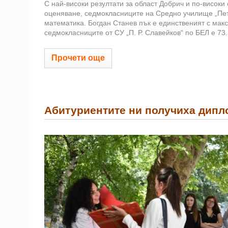
С най-високи резултати за област Добрич и по-високи
оценяване, седмокласниците на Средно училище „Петк
математика. Богдан Станев пък е единственият с мак
седмокласниците от СУ „П. Р. Славейков“ по БЕЛ е 73.1
Прочети още
Абитуриентите ни получиха дипл