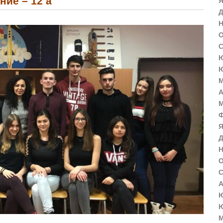
ние – 12 а
Я
Д
Н
О
С
Ю
Ю
М
А
М
Ф
Я
Д
Н
О
С
А
Ю
Ю
М