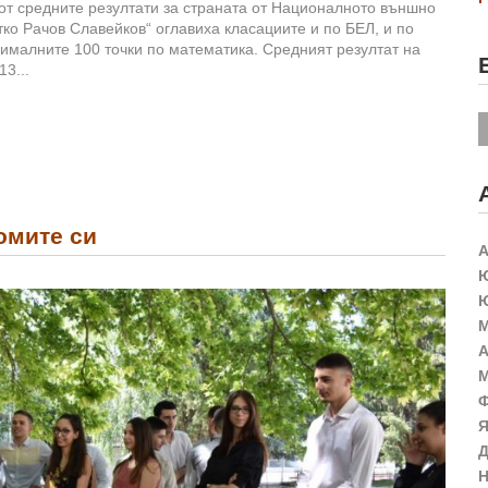
 от средните резултати за страната от Националното външно
о Рачов Славейков“ оглавиха класациите и по БЕЛ, и по
сималните 100 точки по математика. Средният резултат на
3...
омите си
А
Ю
Ю
М
А
М
Ф
Я
Д
Н