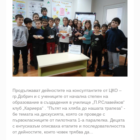
Продължават дейностите на консултантите от ЦКО –
гр.Добрич и с учениците от начална степен на
образование в създадения в училище „П.Р.Славейков“
клуб „Кариера“ . "Пътят на хляба до нашата трапеза" -
бе темата на дискусията, която се проведе с
първокласниците от пилотната 1-а паралелка. Децата
с ентусиазъм описваха етапите и последователността
от дейностите, които човек трябва да...