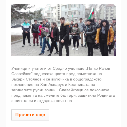
Ученици и учители от Средно училище „Петко Рачов
Славейков” поднесоха цветя пред паметника на
Захари Стоянов и се включиха в общоградското
поклонение на Хан Аспарух и Костницата на
загиналите руски воини.
Славейковци се поклониха
пред паметта на смелите българи, защитили Родината
с живота си и отдадоха почит на...
Прочети още