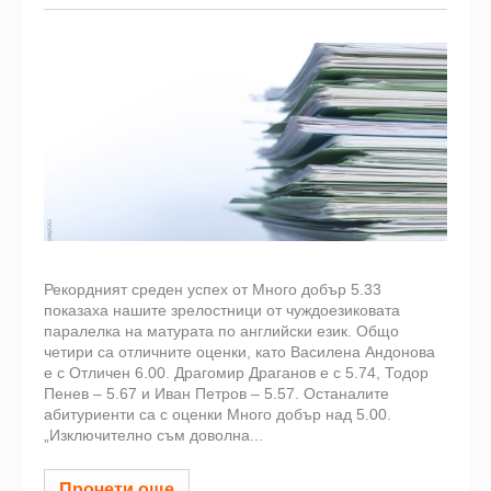
Рекордният среден успех от Много добър 5.33
показаха нашите зрелостници от чуждоезиковата
паралелка на матурата по английски език. Общо
четири са отличните оценки, като Василена Андонова
е с Отличен 6.00. Драгомир Драганов е с 5.74, Тодор
Пенев – 5.67 и Иван Петров – 5.57. Останалите
абитуриенти са с оценки Много добър над 5.00.
„Изключително съм доволна...
Прочети още