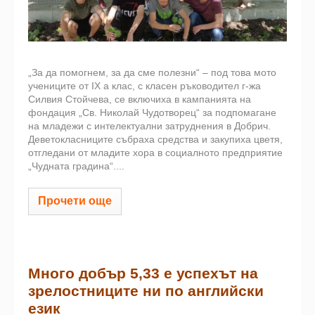
„За да помогнем, за да сме полезни“ – под това мото
учениците от IX а клас, с класен ръководител г-жа
Силвия Стойчева, се включиха в кампанията на
фондация „Св. Николай Чудотворец“ за подпомагане
на младежи с интелектуални затруднения в Добрич.
Деветокласниците събраха средства и закупиха цветя,
отгледани от младите хора в социалното предприятие
„Чудната градина“....
Прочети още
Много добър 5,33 е успехът на
зрелостниците ни по английски
език