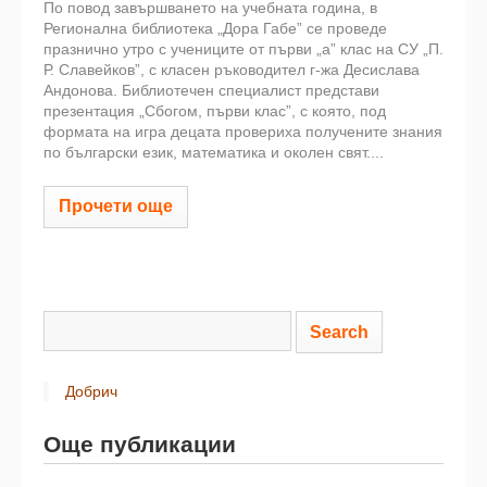
По повод завършването на учебната година, в
Регионална библиотека „Дора Габе” се проведе
празнично утро с учениците от първи „а” клас на СУ „П.
Р. Славейков”, с класен ръководител г-жа Десислава
Андонова. Библиотечен специалист представи
презентация „Сбогом, първи клас”, с която, под
формата на игра децата провериха получените знания
по български език, математика и околен свят....
Прочети още
Добрич
Още публикации