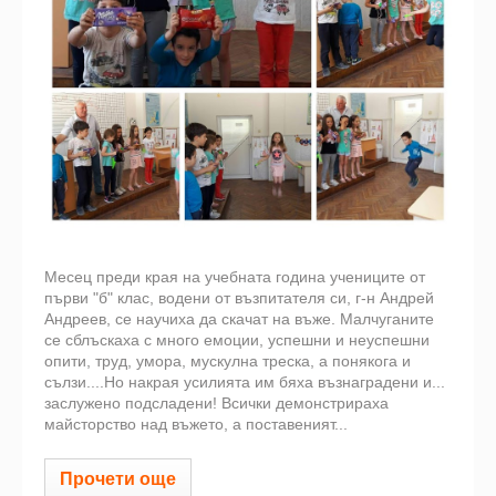
Месец преди края на учебната година учениците от
първи "б" клас, водени от възпитателя си, г-н Андрей
Андреев, се научиха да скачат на въже. Малчуганите
се сблъскаха с много емоции, успешни и неуспешни
опити, труд, умора, мускулна треска, а понякога и
сълзи....Но накрая усилията им бяха възнаградени и...
заслужено подсладени! Всички демонстрираха
майсторство над въжето, а поставеният...
Прочети още