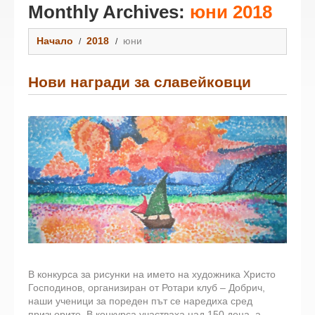
Monthly Archives:
юни 2018
Начало
2018
юни
Нови награди за славейковци
В конкурса за рисунки на името на художника Христо
Господинов, организиран от Ротари клуб – Добрич,
наши ученици за пореден път се наредиха сред
призьорите. В конкурса участваха над 150 деца, а