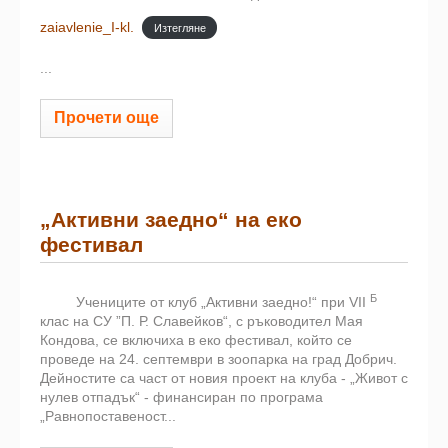
zaiavlenie_I-kl.
Изтегляне
...
Прочети още
„Активни заедно“ на еко
фестивал
Б
Учениците от клуб „Активни заедно!“ при VII
клас на СУ ”П. Р. Славейков“, с ръководител Мая
Кондова, се включиха в еко фестивал, който се
проведе на 24. септември в зоопарка на град Добрич.
Дейностите са част от новия проект на клуба - „Живот с
нулев отпадък“ - финансиран по програма
„Равнопоставеност...