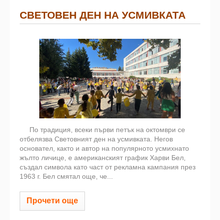
СВЕТОВЕН ДЕН НА УСМИВКАТА
По традиция, всеки първи петък на октомври се
отбелязва Световният ден на усмивката. Негов
основател, както и автор на популярното усмихнато
жълто личице, е американският график Харви Бел,
създал символа като част от рекламна кампания през
1963 г. Бел смятал още, че...
Прочети още