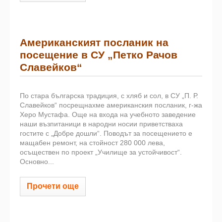
Американският посланик на
посещение в СУ „Петко Рачов
Славейков“
По стара българска традиция, с хляб и сол, в СУ „П. Р.
Славейков“ посрещнахме американския посланик, г-жа
Херо Мустафа. Още на входа на учебното заведение
наши възпитаници в народни носии приветстваха
гостите с „Добре дошли“. Поводът за посещението е
мащабен ремонт, на стойност 280 000 лева,
осъществен по проект „Училище за устойчивост“.
Основно...
Прочети още