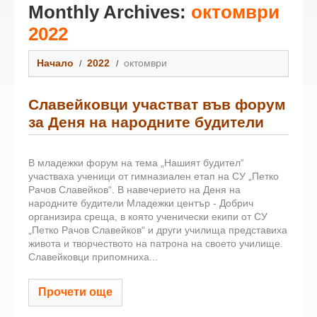
Monthly Archives:
октомври
2022
Начало
2022
октомври
Славейковци участват във форум
за Деня на народните будители
В младежки форум на тема „Нашият будител“
участваха ученици от гимназиален етап на СУ „Петко
Рачов Славейков“. В навечерието на Деня на
народните будители Младежки център - Добрич
организира среща, в която ученически екипи от СУ
„Петко Рачов Славейков“ и други училища представиха
живота и творчеството на патрона на своето училище.
Славейковци припомниха...
Прочети още