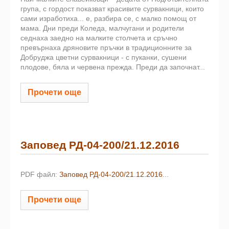
група, с гордост показват красивите сурвакници, които
сами изработиха... е, разбира се, с малко помощ от
мама. Дни преди Коледа, малчугани и родители
седнаха заедно на малките столчета и сръчно
превърнаха дряновите пръчки в традиционните за
Добруджа цветни сурвакници - с пуканки, сушени
плодове, бяла и червена прежда. Преди да започнат...
Прочети още
Заповед РД-04-200/21.12.2016
PDF файл:
Заповед РД-04-200/21.12.2016
...
Прочети още