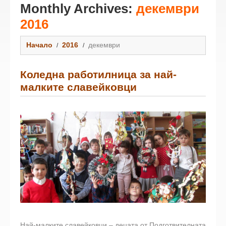
Monthly Archives:
декември
2016
Начало
2016
декември
Коледна работилница за най-
малките славейковци
Най-малките славейковци – децата от Подготвителната