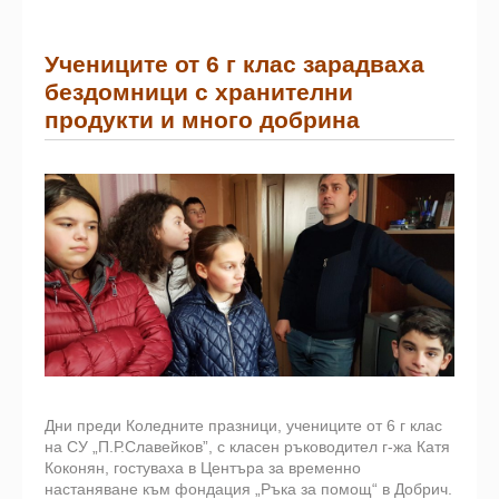
Учениците от 6 г клас зарадваха
бездомници с хранителни
продукти и много добрина
Дни преди Коледните празници, учениците от 6 г клас
на СУ „П.Р.Славейков”, с класен ръководител г-жа Катя
Коконян, гостуваха в Центъра за временно
настаняване към фондация „Ръка за помощ“ в Добрич.