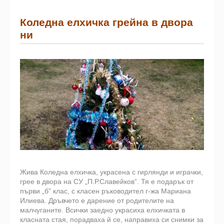
Коледна елхичка грейна в двора
ни
Жива Коледна елхичка, украсена с гирлянди и играчки,
грее в двора на СУ „П.Р.Славейков”. Тя е подарък от
първи „б” клас, с класен ръководител г-жа Мариана
Илиева. Дръвчето е дарение от родителите на
малчуганите. Всички заедно украсиха елхичката в
класната стая, порадваха й се, направиха си снимки за