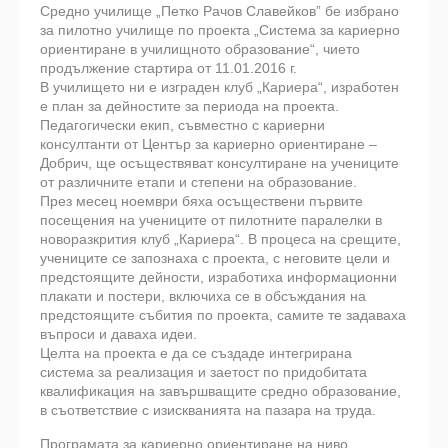
Средно училище „Петко Рачов Славейков” бе избрано
за пилотно училище по проекта „Система за кариерно
ориентиране в училищното образование“, чието
продължение стартира от 11.01.2016 г.
В училището ни е изграден клуб „Кариера“, изработен
е план за дейностите за периода на проекта.
Педагогически екип, съвместно с кариерни
консултанти от Център за кариерно ориентиране –
Добрич, ще осъществяват консултиране на учениците
от различните етапи и степени на образование.
През месец ноември бяха осъществени първите
посещения на учениците от пилотните паралелки в
новоразкрития клуб „Кариера“. В процеса на срещите,
учениците се запознаха с проекта, с неговите цели и
предстоящите дейности, изработиха информационни
плакати и постери, включиха се в обсъждания на
предстоящите събития по проекта, самите те задаваха
въпроси и даваха идеи.
Целта на проекта е да се създаде интегрирана
система за реализация и заетост по придобитата
квалификация на завършващите средно образование,
в съответствие с изискванията на пазара на труда.
Програмата за кариерно ориентиране на ниво