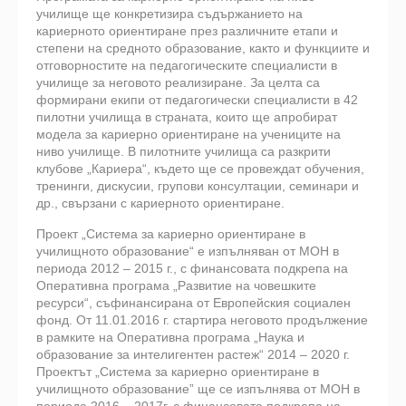
училище ще конкретизира съдържанието на
кариерното ориентиране през различните етапи и
степени на средното образование, както и функциите и
отговорностите на педагогическите специалисти в
училище за неговото реализиране. За целта са
формирани екипи от педагогически специалисти в 42
пилотни училища в страната, които ще апробират
модела за кариерно ориентиране на учениците на
ниво училище. В пилотните училища са разкрити
клубове „Кариера“, където ще се провеждат обучения,
тренинги, дискусии, групови консултации, семинари и
др., свързани с кариерното ориентиране.
Проект „Система за кариерно ориентиране в
училищното образование“ е изпълняван от МОН в
периода 2012 – 2015 г., с финансовата подкрепа на
Оперативна програма „Развитие на човешките
ресурси“, съфинансирана от Европейския социален
фонд. От 11.01.2016 г. стартира неговото продължение
в рамките на Оперативна програма „Наука и
образование за интелигентен растеж“ 2014 – 2020 г.
Проектът „Система за кариерно ориентиране в
училищното образование” ще се изпълнява от МОН в
периода 2016 – 2017г. с финансовата подкрепа на