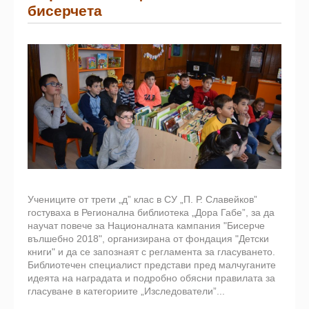
бисерчета
Учениците от трети „д” клас в СУ „П. Р. Славейков”
гостуваха в Регионална библиотека „Дора Габе”, за да
научат повече за Националната кампания "Бисерче
вълшебно 2018", организирана от фондация "Детски
книги" и да се запознаят с регламента за гласуването.
Библиотечен специалист представи пред малчуганите
идеята на наградата и подробно обясни правилата за
гласуване в категориите „Изследователи”...