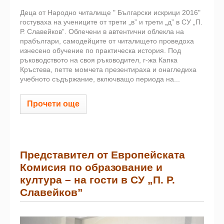
Деца от Народно читалище " Български искрици 2016"
гостуваха на учениците от трети „в” и трети „д” в СУ „П.
Р. Славейков”. Облечени в автентични облекла на
прабългари, самодейците от читалището проведоха
изнесено обучение по практическа история. Под
ръководството на своя ръководител, г-жа Капка
Кръстева, петте момчета презентираха и онагледиха
учебното съдържание, включващо периода на...
Прочети още
Представител от Европейската
Комисия по образование и
култура – на гости в СУ „П. Р.
Славейков”