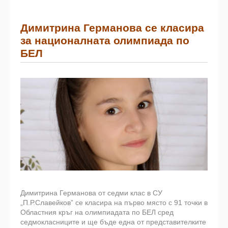
Димитрина Германова се класира
за националната олимпиада по
БЕЛ
Димитрина Германова от седми клас в СУ
„П.Р.Славейков” се класира на първо място с 91 точки в
Областния кръг на олимпиадата по БЕЛ сред
седмокласниците и ще бъде една от представителките