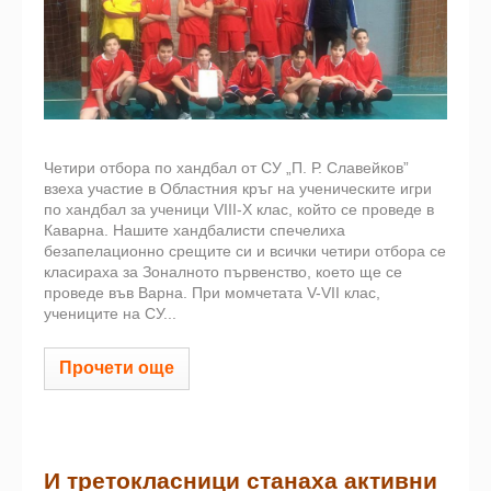
Четири отбора по хандбал от СУ „П. Р. Славейков”
взеха участие в Областния кръг на ученическите игри
по хандбал за ученици VIII-X клас, който се проведе в
Каварна. Нашите хандбалисти спечелиха
безапелационно срещите си и всички четири отбора се
класираха за Зоналното първенство, което ще се
проведе във Варна. При момчетата V-VII клас,
учениците на СУ...
Прочети още
И третокласници станаха активни