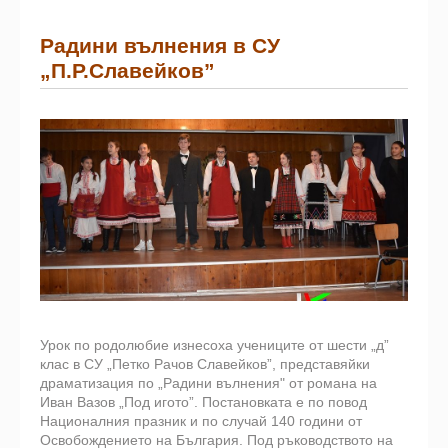
Радини вълнения в СУ
„П.Р.Славейков”
Урок по родолюбие изнесоха учениците от шести „д”
клас в СУ „Петко Рачов Славейков”, представяйки
драматизация по „Радини вълнения" от романа на
Иван Вазов „Под игото”. Постановката е по повод
Националния празник и по случай 140 години от
Освобождението на България. Под ръководството на