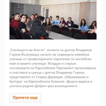
„Училището ви блести”, възхити се доктор Владимир
Гърков Вълнуващо начало на седмицата изживяха
ученици от профилираните паралелки по английски
език в нашето училище. Младши и старши
посланиците на Европейския Парламент организираха
и участваха в среща с доктор Владимир Гърков,
представител от Главна Дирекция „Образование и
Култура“ на Европейската Комисия. Децата видяха и
усетиха родния Добрич чрез възхищението...
Прочети още