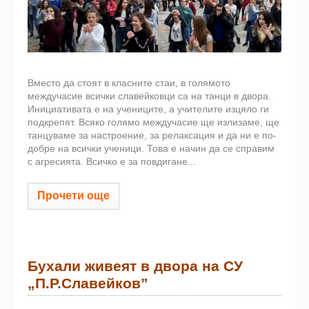
Вместо да стоят в класните стаи, в голямото
междучасие всички славейковци са на танци в двора.
Инициативата е на учениците, а учителите изцяло ги
подкрепят. Всяко голямо междучасие ще излизаме, ще
танцуваме за настроение, за релаксация и да ни е по-
добре на всички ученици. Това е начин да се справим
с агресията. Всичко е за повдигане...
Прочети още
Бухали живеят в двора на СУ
„П.Р.Славейков”