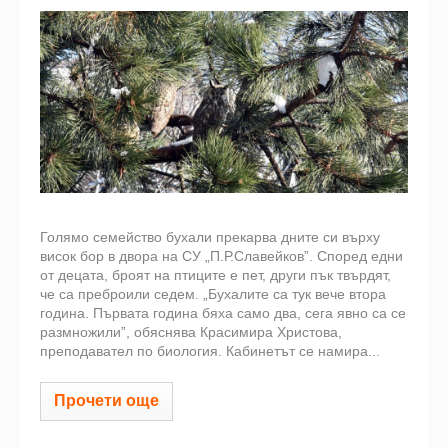
Голямо семейство бухали прекарва дните си върху
висок бор в двора на СУ „П.Р.Славейков”. Според едни
от децата, броят на птиците е пет, други пък твърдят,
че са преброили седем. „Бухалите са тук вече втора
година. Първата година бяха само два, сега явно са се
размножили”, обяснява Красимира Христова,
преподавател по биология. Кабинетът се намира...
Прочети още