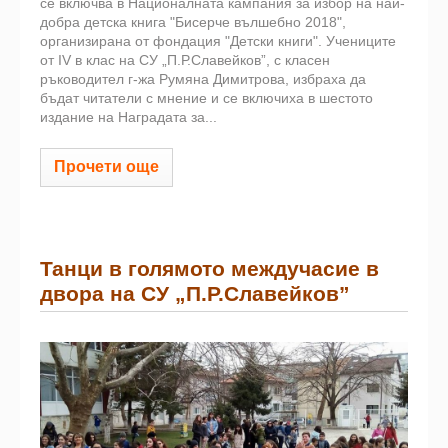
се включва в Националната кампания за избор на най-
добра детска книга "Бисерче вълшебно 2018",
организирана от фондация "Детски книги". Учениците
от IV в клас на СУ „П.Р.Славейков”, с класен
ръководител г-жа Румяна Димитрова, избраха да
бъдат читатели с мнение и се включиха в шестото
издание на Наградата за...
Прочети още
Танци в голямото междучасие в
двора на СУ „П.Р.Славейков”