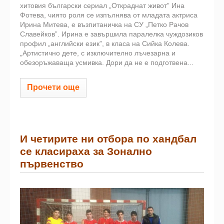
хитовия български сериал „Откраднат живот” Ина
Фотева, чиято роля се изпълнява от младата актриса
Ирина Митева, е възпитаничка на СУ „Петко Рачов
Славейков”. Ирина е завършила паралелка чуждозиков
профил „английски език”, в класа на Сийка Колева.
„Артистично дете, с изключително лъчезарна и
обезоръжаваща усмивка. Дори да не е подготвена...
Прочети още
И четирите ни отбора по хандбал
се класираха за Зонално
първенство