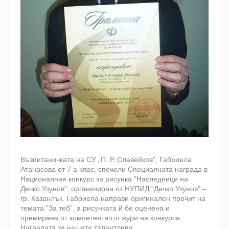
Възпитаничката на СУ „П. Р. Славейков”, Габриела
Атанасова от 7 а клас, спечели Специалната награда в
Националния конкурс за рисунка "Наследници на
Дечко Узунов", организиран от НУПИД "Дечко Узунов" –
гр. Казанлък. Габриела направи оригинален прочит на
темата "За теб", а рисунката й бе оценена и
премирана от компетентното жури на конкурса.
Наградата за нашата талантлива...