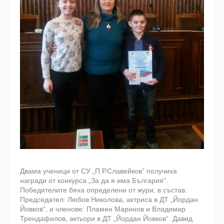
Двама ученици от СУ „П.Р.Славейков” получиха
награди от конкурса „За да я има България”.
Победителите бяха определени от жури, в състав:
Председател: Любов Николова, актриса в ДТ „Йордан
Йовков“, и членове: Пламен Маринов и Владимир
Трендафилов, актьори в ДТ „Йордан Йовков“. Давид