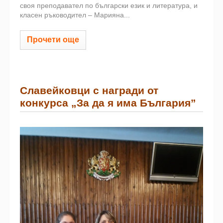
своя преподавател по български език и литература, и
класен ръководител – Марияна...
Прочети още
Славейковци с награди от
конкурса „За да я има България”