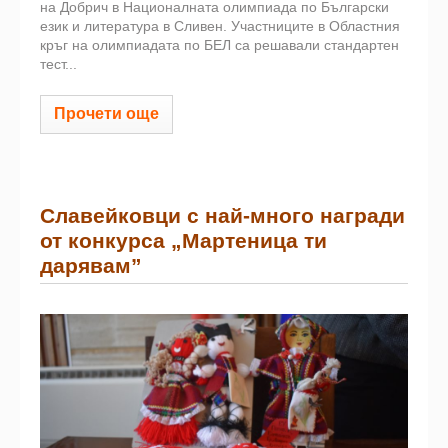
на Добрич в Националната олимпиада по Български
език и литература в Сливен. Участниците в Областния
кръг на олимпиадата по БЕЛ са решавали стандартен
тест...
Прочети още
Славейковци с най-много награди
от конкурса „Мартеница ти
дарявам”