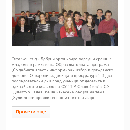
Окръжен съд - Добрич организира поредни срещи с
младежи в рамките на Образователната програма
„Съдебната власт - информиран избор и гражданско
доверие. Отворени съдилища и прокуратури“. В два
последователни дни пред ученици от десетите и
единайсетите класове на СУ “П.Р. Славейков“ и СУ
“Димитър Талев“ беше изнесена лекция на тема
„Хулигански прояви на непълнолетни лица...
Прочети още