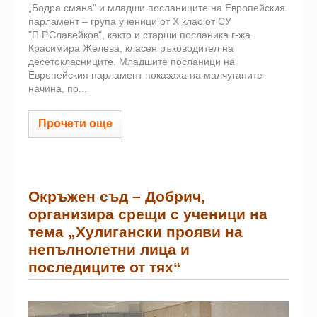
„Бодра смяна” и младши посланиците на Европейския
парламент – група ученици от X клас от СУ
"П.Р.Славейков", както и старши посланика г-жа
Красимира Желева, класен ръководител на
десетокласниците. Младшите посланици на
Европейския парламент показаха на малчуганите
начина, по...
Прочети още
Окръжен съд – Добрич,
организира срещи с ученици на
тема „Хулигански прояви на
непълнолетни лица и
последиците от тях“