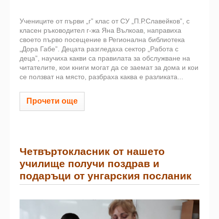
Учениците от първи „г” клас от СУ „П.Р.Славейков”, с
класен ръководител г-жа Яна Вълкоав, направиха
своето първо посещение в Регионална библиотека
„Дора Габе”. Децата разгледаха сектор „Работа с
деца”, научиха какви са правилата за обслужване на
читателите, кои книги могат да се заемат за дома и кои
се ползват на място, разбраха каква е разликата...
Прочети още
Четвъртокласник от нашето
училище получи поздрав и
подаръци от унгарския посланик