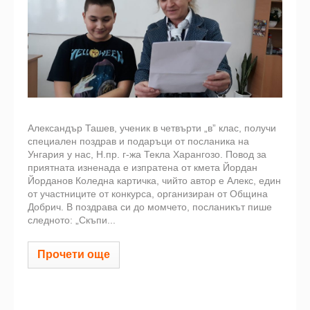
Александър Ташев, ученик в четвърти „в” клас, получи
специален поздрав и подаръци от посланика на
Унгария у нас, Н.пр. г-жа Текла Харангозо. Повод за
приятната изненада е изпратена от кмета Йордан
Йорданов Коледна картичка, чийто автор е Алекс, един
от участниците от конкурса, организиран от Община
Добрич. В поздрава си до момчето, посланикът пише
следното: „Скъпи...
Прочети още