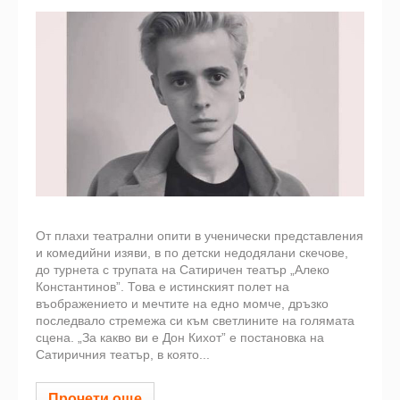
От плахи театрални опити в ученически представления
и комедийни изяви, в по детски недодялани скечове,
до турнета с трупата на Сатиричен театър „Алеко
Константинов”. Това е истинският полет на
въображението и мечтите на едно момче, дръзко
последвало стремежа си към светлините на голямата
сцена. „За какво ви е Дон Кихот” е постановка на
Сатиричния театър, в която...
Прочети още