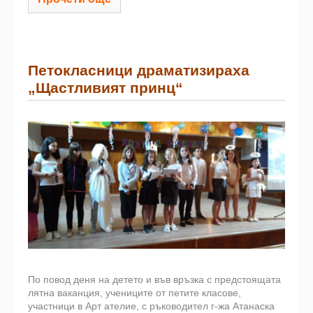
Петокласници драматизираха
„Щастливият принц“
По повод деня на детето и във връзка с предстоящата
лятна ваканция, учениците от петите класове,
участници в Арт ателие, с ръководител г-жа Атанаска