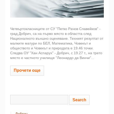
Четвъртокласниците от СУ "Петко Рачов Славейков" -
град Добрич, са на първо място в областта след
Националното външно оценяване. Техният резултат от
малките матури по БЕЛ, Математика, Човекът и
обществото и Човекът и природата е 19.46 точки.
Следва ОУ "Хан Аспарух" - Добрич, с 19.27 т., на трето
място е частното училище "Леонардо да Винчи"...
Прочети още
Добрич