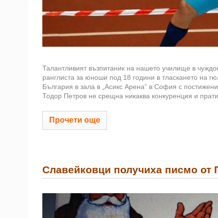
Талантливият възпитаник на нашето училище в чуждо
ранглиста за юноши под 18 години в тласкането на гю
България в зала в „Асикс Арена” в София с постижени
Тодор Петров не срещна никаква конкуренция и прати 
Прочети още
Славейковци получиха писмо от П