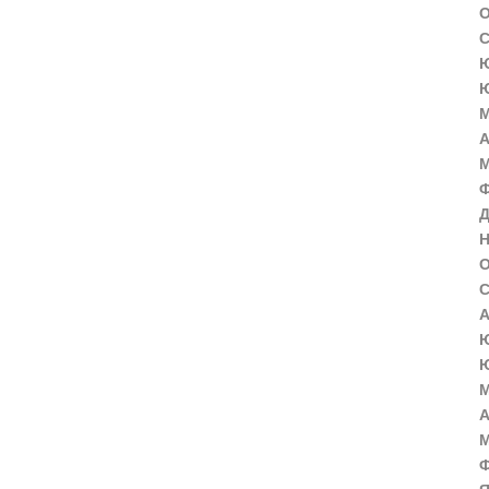
О
С
Ю
Ю
М
А
М
Ф
Д
Н
О
С
А
Ю
Ю
М
А
М
Ф