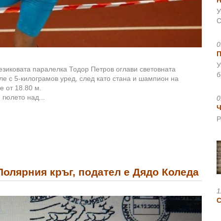
Н
У
С
0
У
езиковата паралелка Тодор Петров оглави световната
б
ле с 5-килограмов уред, след като стана и шампион на
е от 18.80 м.
гюлето над...
0
Ч
Р
олярния кръг, подател е Дядо Коледа
1