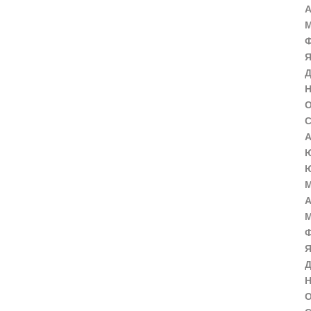
А
М
Ф
Я
Д
Н
О
С
А
Ю
Ю
М
А
М
Ф
Я
Д
Н
О