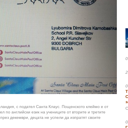
0
2
0
Т
С
з
ландия, с подател Санта Клаус. Пощенското клеймо е от
С
л по английски език на учениците от вторите и третите
през декември, децата не успели да изпратят своите
0
Г