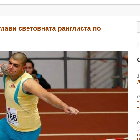
лави световната ранглиста по
1
Д
0
“
“
0
„
н