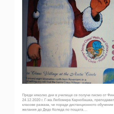
Преди няколко дни в училище се получи писмо от Фин
24.12.2020 г. Г-жа Любомира Карнобашка, преподавате
класове разказа, че поради дистанционното обучение 
желания до Дядо Коледа по пощата....