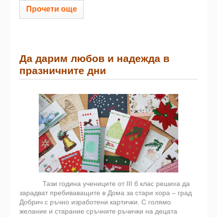
Прочети още
Да дарим любов и надежда в
празничните дни
Тази година учениците от III б клас решиха да
зарадват пребиваващите в Дома за стари хора – град
Добрич с ръчно изработени картички. С голямо
желание и старание сръчните ръчички на децата