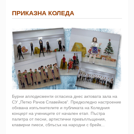
ПРИКАЗНА КОЛЕДА
Бурни аплодисменти огласиха днес актовата зала на
СУ „Петко Рачов Славейков“. Предколедно настроение
обхвана изпълнителите и публиката на Коледния
концерт на учениците от начален етап. Пъстра
палитра от песни, артистични превъплъщения,
клавирни пиеси, сблъсък на народни с брейк...