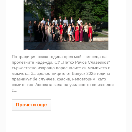
По традиция всяка година през май – месеца на
пролетните надежди, СУ „Петко Рачов Славейков“
тържествено изпраща порасналите си момичета и
момчета. За зрелостниците от Випуск 2025 година
празникът бе слънчев, красив, неповторим, като
самите тях. Актовата зала на училището се изпълни
с...
Прочети още