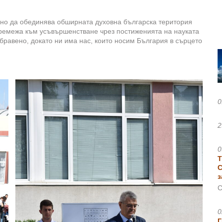
илно да обединява обширната духовна българска територия
стремежа към усъвършенстване чрез постиженията на науката
абравено, докато ни има нас, които носим България в сърцето
0
2
0
Т
С
з
С
0
Г