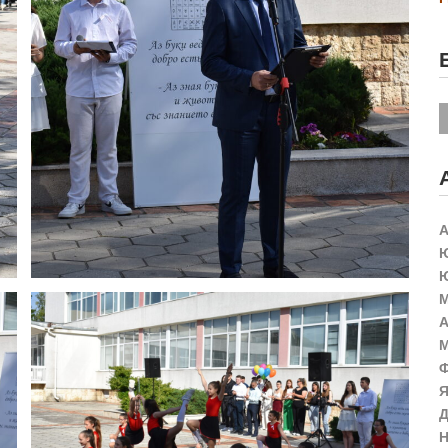
А
Ю
Ю
М
А
М
Ф
Я
Д
Н