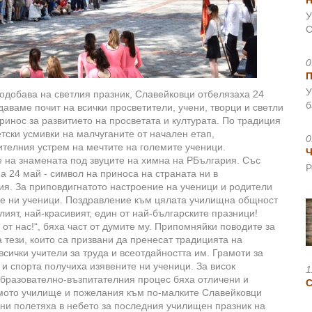
Н
У
С
0
У
подобава на светлия празник, Славейковци отбелязаха 24
б
тдаваме почит на всички просветители, учени, творци и светли
ринос за развитието на просветата и културата. По традиция
тски усмивки на малчуганите от начален етап,
0
телния устрем на мечтите на големите ученици.
Ч
 на знамената под звуците на химна на РБългария. Със
Р
а 24 май - символ на приноса на страната ни в
ия. За приповдигнатото настроение на ученици и родители
те ни ученици. Поздравление към цялата училищна общност
тлият, най-красивият, един от най-българските празници!
 от нас!“, бяха част от думите му. Припомняйки поводите за
 тези, които са призвани да пренесат традицията на
всички учители за труда и всеотдайността им. Грамоти за
 и спорта получиха изявените ни ученици. За висок
1
образователно-възпитателния процес бяха отличени и
имото училище и пожелания към по-малките Славейковци
они полетяха в небето за последния училищен празник на