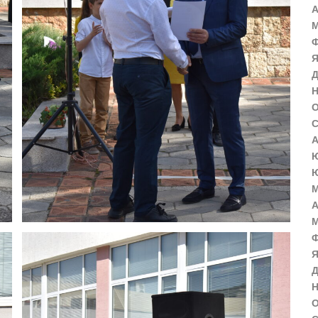
А
М
Ф
Я
Д
Н
О
С
А
Ю
Ю
М
А
М
Ф
Я
Д
Н
О