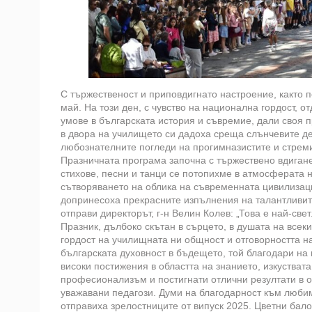
С тържественост и приповдигнато настроение, както 
май. На този ден, с чувство на национална гордост, о
умове в българската история и съвремие, дали своя п
в двора на училището си дадоха среща слънчевите де
любознателните погледи на прогимназистите и стреми
Празничната програма започна с тържествено вдигане
стихове, песни и танци се потопихме в атмосферата н
сътворяването на облика на съвременната цивилизац
допринесоха прекрасните изпълнения на талантливи
отправи директорът, г-н Велин Колев: „Това е най-све
Празник, дълбоко скътан в сърцето, в душата на всеки
гордост на училищната ни общност и отговорността на
българската духовност в бъдещето, той благодари на 
високи постижения в областта на знанието, изкуствата
професионализъм и постигнати отлични резултати в 
уважавани педагози. Думи на благодарност към люб
отправиха зрелостниците от випуск 2025. Цветни бал