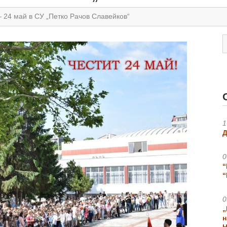
– 24 май в СУ „Петко Рачов Славейков“
1
Д
0
“
“
0
„
н