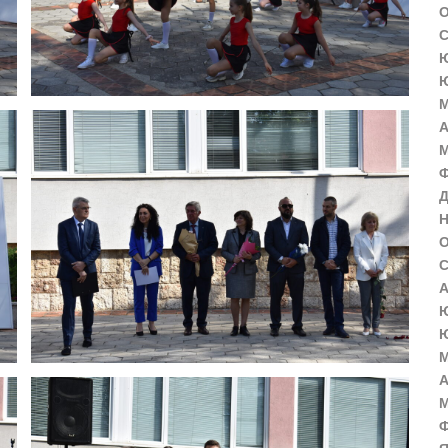
О
С
Ю
Ю
М
А
М
Ф
Д
Н
О
С
А
Ю
Ю
М
А
М
Ф