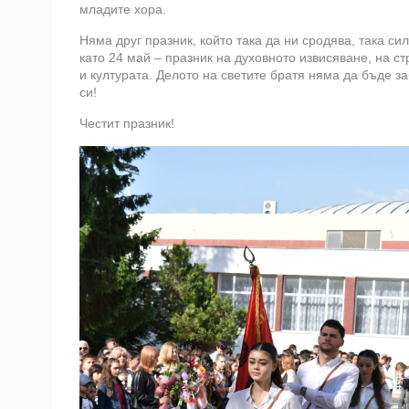
младите хора.
Няма друг празник, който така да ни сродява, така с
като 24 май – празник на духовното извисяване, на 
и културата. Делото на светите братя няма да бъде з
си!
Честит празник!