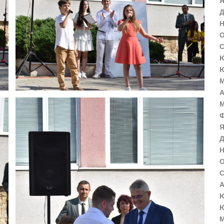
Я
Д
Н
О
С
Ю
Ю
М
А
М
Ф
Я
Д
Н
О
С
А
Ю
Ю
М