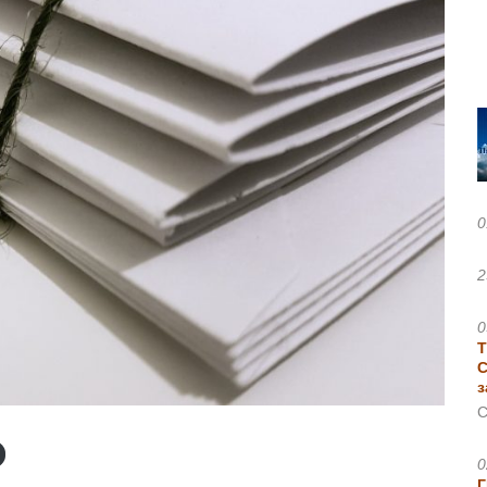
0
2
0
Т
С
з
С
0
Г