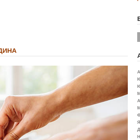
ОДИНА
А
Ю
Ю
М
А
М
Ф
Я
Д
Н