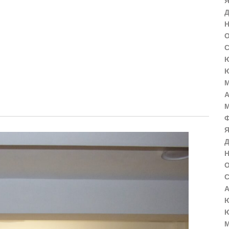
Я
Д
Н
О
С
Ю
Ю
М
А
М
Ф
Я
Д
Н
О
С
А
Ю
Ю
М