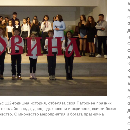
А
М
Ф
Я
Д
Н
О
С
А
Ю
Ю
М
А
М
Ф
с 112-годишна история, отбеляза своя Патронен празник!
Я
в онлайн среда, днес, вдъхновени и окрилени, всички бяхме
Д
жество. С множество мероприятия и богата празнична
Н
О