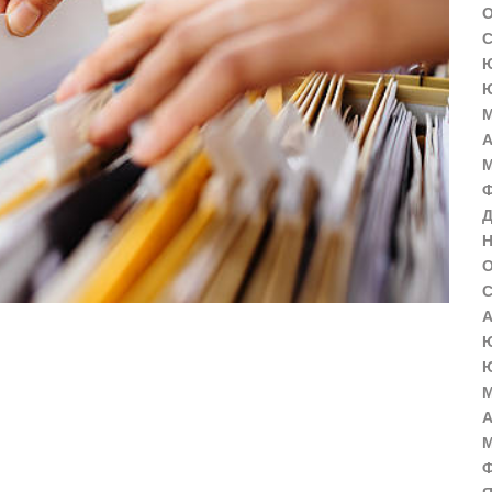
О
С
Ю
Ю
М
А
М
Ф
Д
Н
О
С
А
Ю
Ю
М
А
М
Ф