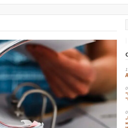
1
Д
0
“
“
0
„
н