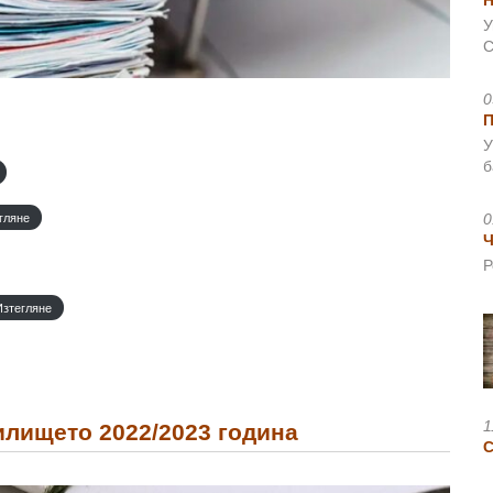
Н
У
С
0
У
б
0
гляне
Ч
Р
Изтегляне
1
илището 2022/2023 година