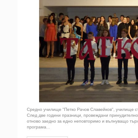
Средно училище “Петко Рачов Славейков“, училище съ
След две години празници, провеждани принудително 
отново заедно за едно неповторимо и вълнуващо тър
програма...