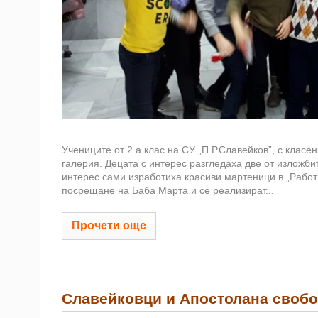
Учениците от 2 а клас на СУ „П.Р.Славейков”, с клас
галерия. Децата с интерес разгледаха две от изложби
интерес сами изработиха красиви мартеници в „Работ
посрещане на Баба Марта и се реализират...
Прочети още
Славейковци и Апостолана свобо