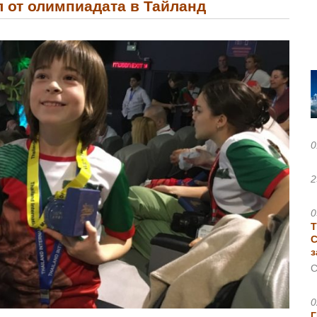
 от олимпиадата в Тайланд
0
2
0
Т
С
з
С
0
Г