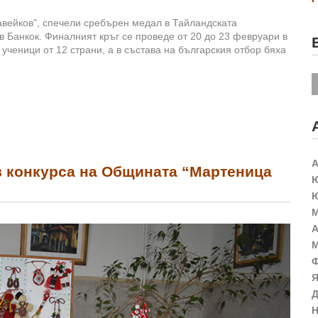
Славейков", спечели сребърен медал в Тайландската
Банкок. Финалният кръг се проведе от 20 до 23 февруари в
 ученици от 12 страни, а в състава на българския отбор бяха
А
в конкурса на Общината “Мартеница
Ю
Ю
М
А
М
Ф
Я
Д
Н