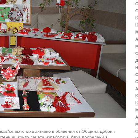
О
С
Ю
Ю
М
А
М
Ф
Д
Н
О
С
А
Ю
Ю
М
А
М
ейков"се включиха активно в обявения от Община Добрич
Ф
ртеници, които децата изработиха, бяха подредени в