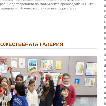
Я
курса. Сред творенията на малчуганите преобладаваха Пижо и
Д
 материали. Няколко мартеници във формата на...
Н
О
С
Ю
Ю
М
ДОЖЕСТВЕНАТА ГАЛЕРИЯ
А
М
Ф
Я
Д
Н
О
С
А
Ю
Ю
М