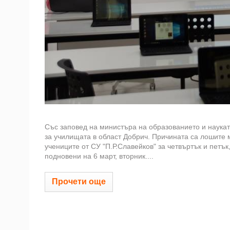
Със заповед на министъра на образованието и наука
за училищата в област Добрич. Причината са лошите 
учениците от СУ "П.Р.Славейков" за четвъртък и петък
подновени на 6 март, вторник....
Прочети още