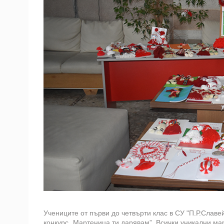
Учениците от първи до четвърти клас в СУ "П.Р.Слав
конкурс „Мартеница ти дарявам”. Всички уникални ма