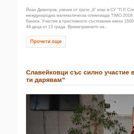
Йоан Димитров, ученик от трети „б” клас в СУ "П.Р. 
международна математическа олимпиада TIMO 2018 в 
Банкок. Участие в престижното състезание взеха 1500
48 деца от 13 града. Времетраенето на...
Прочети още
Славейковци със силно участие 
ти дарявам”