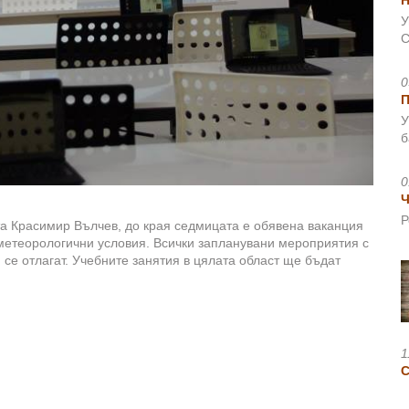
Н
У
С
0
У
б
0
Ч
Р
та Красимир Вълчев, до края седмицата е обявена ваканция
метеорологични условия. Всички запланувани мероприятия с
, се отлагат. Учебните занятия в цялата област ще бъдат
1