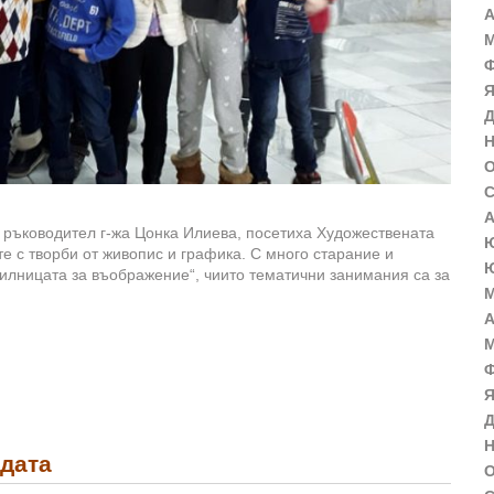
А
М
Ф
Я
Д
Н
О
С
А
ен ръководител г-жа Цонка Илиева, посетиха Художествената
Ю
те с творби от живопис и графика. С много старание и
Ю
илницата за въображение“, чиито тематични занимания са за
М
А
М
Ф
Я
Д
Н
дата
О