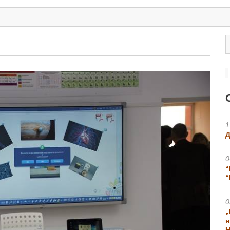
1
Д
0
“
“
0
„
н