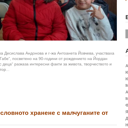
-жа Десислава Андонова и г-жа Антоанета Йовчева, участваха
 Габе”, посветено на 90-години от рождението на Йордан
с деца“ разказа интересни факти за живота, творчеството и
А
ор...
Ю
Ю
М
А
М
Ф
Я
словното хранене с малчуганите от
Д
Н