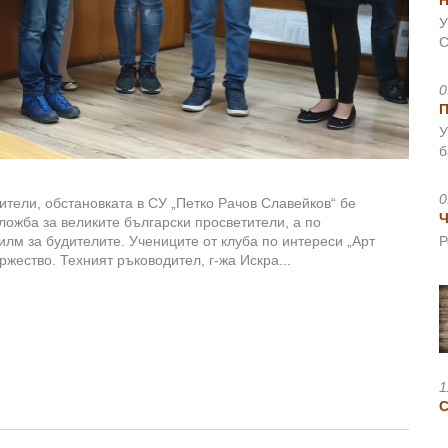
Н
У
С
0
У
б
0
ители, обстановката в СУ „Петко Рачов Славейков“ бе
Ч
ложба за великите български просветители, а по
лм за будителите. Учениците от клуба по интереси „Арт
Р
жество. Техният ръководител, г-жа Искра...
1