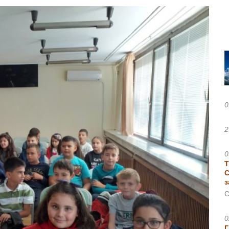
0
2
0
Т
С
з
С
0
Г