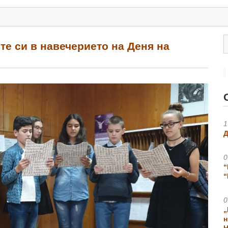
е си в навечерието на Деня на
1
Д
0
“
“
0
„
н