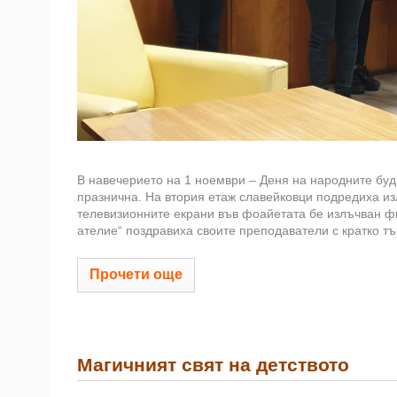
В навечерието на 1 ноември – Деня на народните буд
празнична. На втория етаж славейковци подредиха из
телевизионните екрани във фоайетата бе излъчван фи
ателие“ поздравиха своите преподаватели с кратко тър
Прочети още
Магичният свят на детството