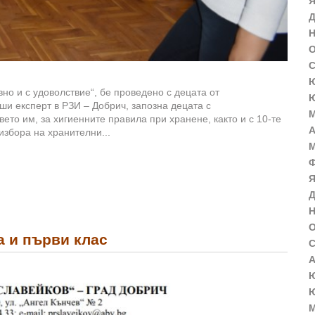
Я
Д
Н
О
С
Ю
но и с удоволствие“, бе проведено с децата от
Ю
ши експерт в РЗИ – Добрич, запозна децата с
М
ето им, за хигиенните правила при хранене, както и с 10-те
А
избора на хранителни...
М
Ф
Я
Д
Н
О
а и първи клас
С
А
Ю
Ю
М