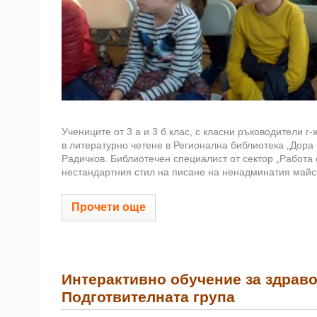
Учениците от 3 а и 3 б клас, с класни ръководители г
в литературно четене в Регионална библиотека „Дора
Радичков. Библиотечен специалист от сектор „Работа 
нестандартния стил на писане на ненадминатия майст
Прочети още
Интерактивно обучение за здраво
Подготвителната група