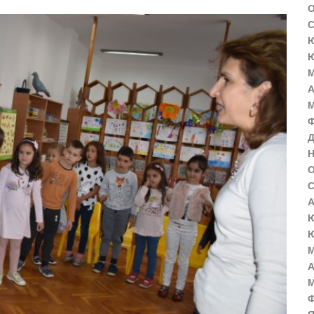
О
С
Ю
Ю
М
А
М
Ф
Д
Н
О
С
А
Ю
Ю
М
А
М
Ф