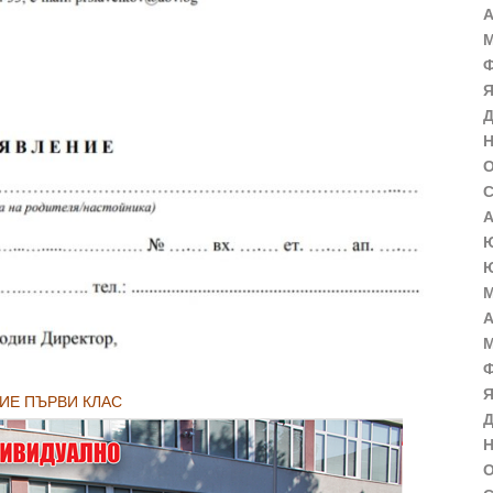
А
М
Ф
Я
Д
Н
О
С
А
Ю
Ю
М
А
М
Ф
Я
НИЕ ПЪРВИ КЛАС
Д
Н
О